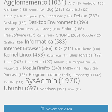
Aggiornamento
(1031)
AI
(148)
Android
(155)
Bug
(215)
Arch Linux
(133)
Canonical
(122)
Articoli
(99)
Debian
(287)
Cloud
(148)
Container
(143)
Computer
(104)
Desktop Environment
(396)
Desktop
(160)
Fedora
(188)
DevOps
(120)
Editing
(110)
Driver
(94)
GNOME
(208)
Free Software
(157)
Google
(120)
Game
(108)
Informatica
(583)
Grafica
(124)
Internet Browser
(388)
KDE
(211)
KDE Plasma
(118)
Kernel Linux
(453)
Linus Torvalds
(172)
Kubernetes
(91)
Linux
(207)
Linux Mint
(197)
Malware
(93)
Manjaro Linux
(94)
Mozilla Firefox
(249)
NVIDIA
(118)
Microsoft
(91)
Plasma
(94)
Programmazione
(245)
Podcast
(186)
Raspberry Pi
(142)
SysAdmin
(1970)
Red Hat
(111)
Ubuntu
(697)
Windows
(195)
Wine
(91)
Novembre 2024