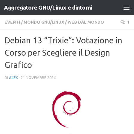
Aggregatore GNU/Linux e dintorni
Salta al contenuto
EVENTI
/
MONDO GNU/LINUX
/
WEB DAL MONDO
1
Debian 13 “Trixie”: Votazione in
Corso per Scegliere il Design
Grafico
DI
ALEX
·
21 NOVEMBRE 2024