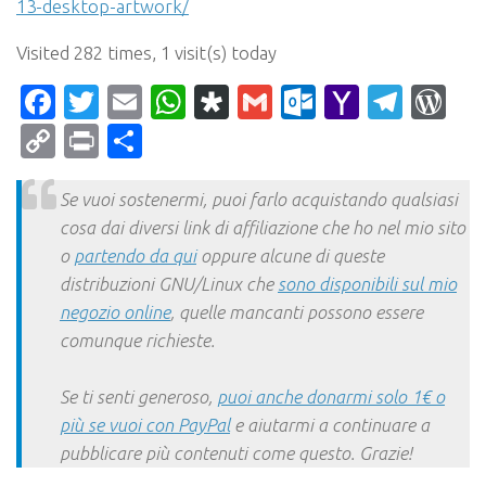
13-desktop-artwork/
Visited 282 times, 1 visit(s) today
Facebook
Twitter
Email
WhatsApp
Diaspora
Gmail
Outlook.c
Yahoo
Tele
Wo
Mail
Copy
Print
Condividi
Link
Se vuoi sostenermi, puoi farlo acquistando qualsiasi
cosa dai diversi link di affiliazione che ho nel mio sito
o
partendo da qui
oppure alcune di queste
distribuzioni GNU/Linux che
sono disponibili sul mio
negozio online
, quelle mancanti possono essere
comunque richieste.
Se ti senti generoso,
puoi anche donarmi solo 1€ o
più se vuoi con PayPal
e aiutarmi a continuare a
pubblicare più contenuti come questo. Grazie!