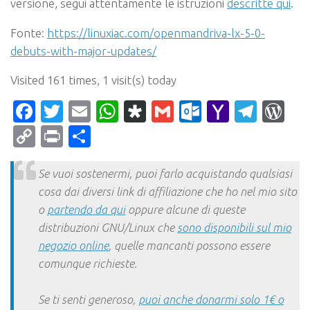
versione, segui attentamente le istruzioni
descritte qui
.
Fonte:
https://linuxiac.com/openmandriva-lx-5-0-
debuts-with-major-updates/
Visited 161 times, 1 visit(s) today
Facebook
Twitter
Email
WhatsApp
Diaspora
Gmail
Outlook.c
Yahoo
Tele
Wo
Mail
Copy
Print
Condividi
Link
Se vuoi sostenermi, puoi farlo acquistando qualsiasi
cosa dai diversi link di affiliazione che ho nel mio sito
o
partendo da qui
oppure alcune di queste
distribuzioni GNU/Linux che
sono disponibili sul mio
negozio online
, quelle mancanti possono essere
comunque richieste.
Se ti senti generoso,
puoi anche donarmi solo 1€ o