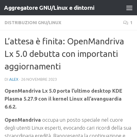
Aggregatore GNU/Linux e dintorni
Salta al contenuto
DISTRIBUZIONI GNU/LINUX
1
L’attesa è finita: OpenMandriva
Lx 5.0 debutta con importanti
aggiornamenti
DI
ALEX
·
26 NOVEMBRE 2023
OpenMandriva Lx 5.0 porta l’ultimo desktop KDE
Plasma 5.27.9 con il kernel Linux all’avanguardia
6.6.2.
OpenMandriva
occupa un posto speciale nel cuore
degli utenti Linux esperti, evocando cari ricordi della sua
straordinaria eredità. Rappresenta la continuazione e