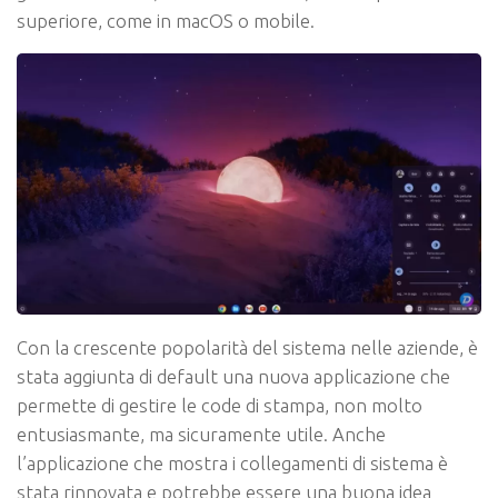
superiore, come in macOS o mobile.
Con la crescente popolarità del sistema nelle aziende, è
stata aggiunta di default una nuova applicazione che
permette di gestire le code di stampa, non molto
entusiasmante, ma sicuramente utile. Anche
l’applicazione che mostra i collegamenti di sistema è
stata rinnovata e potrebbe essere una buona idea