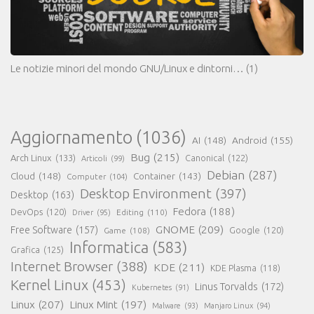
Le notizie minori del mondo GNU/Linux e dintorni…
(1)
Aggiornamento
(1036)
AI
(148)
Android
(155)
Bug
(215)
Arch Linux
(133)
Canonical
(122)
Articoli
(99)
Debian
(287)
Cloud
(148)
Container
(143)
Computer
(104)
Desktop Environment
(397)
Desktop
(163)
Fedora
(188)
DevOps
(120)
Editing
(110)
Driver
(95)
GNOME
(209)
Free Software
(157)
Game
(108)
Google
(120)
Informatica
(583)
Grafica
(125)
Internet Browser
(388)
KDE
(211)
KDE Plasma
(118)
Kernel Linux
(453)
Linus Torvalds
(172)
Kubernetes
(91)
Linux
(207)
Linux Mint
(197)
Malware
(93)
Manjaro Linux
(94)