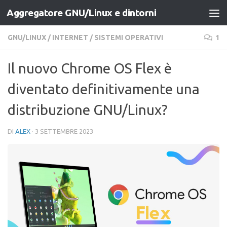
Aggregatore GNU/Linux e dintorni
Salta al contenuto
GNU/LINUX
/
INTERNET
/
SISTEMI OPERATIVI
1
Il nuovo Chrome OS Flex è
diventato definitivamente una
distribuzione GNU/Linux?
DI
ALEX
·
3 SETTEMBRE 2023