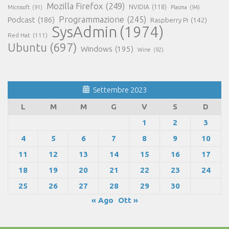
Mozilla Firefox
(249)
NVIDIA
(118)
Microsoft
(91)
Plasma
(94)
Programmazione
(245)
Podcast
(186)
Raspberry Pi
(142)
SysAdmin
(1974)
Red Hat
(111)
Ubuntu
(697)
Windows
(195)
Wine
(92)
Settembre 2023
L
M
M
G
V
S
D
1
2
3
4
5
6
7
8
9
10
11
12
13
14
15
16
17
18
19
20
21
22
23
24
25
26
27
28
29
30
« Ago
Ott »