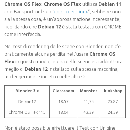
Chrome OS Flex
.
Chrome OS Flex
utilizza
Debian 11
con Backport nel suo “
container Linux
“, sebbene non
sia la stessa cosa, è un’approssimazione interessante,
ricordando che
Debian 12
è stata testata con GNOME
come interfaccia.
Nel test di rendering delle scene con Blender, non c’è
praticamente alcuna perdita nell’usare
Chrome OS
Flex
in questo modo, in una delle scene era addirittura
meglio di
Debian 12
installato sulla stessa macchina,
ma leggermente indietro nelle altre 2.
Blender 3.x
Classroom
Monster
Junkshop
Debian12
18.57
41,75
25.87
Chrome OS Flex 115
18.04
43.39
24.39
Non è stato possibile effettuare il Test con Unigine