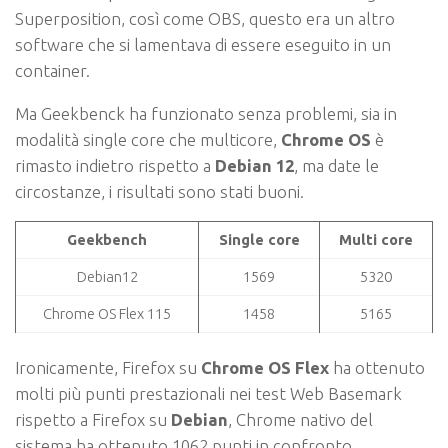
Superposition, così come OBS, questo era un altro
software che si lamentava di essere eseguito in un
container.
Ma Geekbenck ha funzionato senza problemi, sia in
modalità single core che multicore,
Chrome OS
è
rimasto indietro rispetto a
Debian 12
, ma date le
circostanze, i risultati sono stati buoni.
Geekbench
Single core
Multi core
Debian12
1569
5320
Chrome OS Flex 115
1458
5165
Ironicamente, Firefox su
Chrome OS Flex
ha ottenuto
molti più punti prestazionali nei test Web Basemark
rispetto a Firefox su
Debian
, Chrome nativo del
sistema ha ottenuto 1062 punti in confronto.