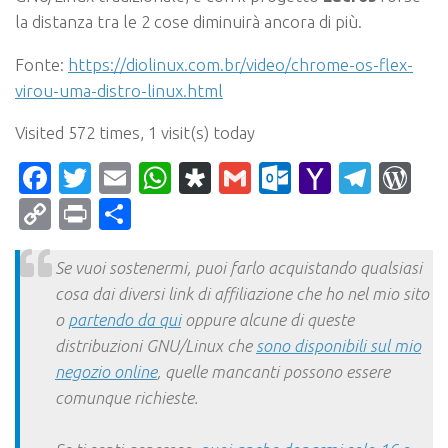
la distanza tra le 2 cose diminuirà ancora di più.
Fonte:
https://diolinux.com.br/video/chrome-os-flex-
virou-uma-distro-linux.html
Visited 572 times, 1 visit(s) today
Facebook
Twitter
Email
WhatsApp
Diaspora
Gmail
Outlook.c
Yahoo
Tele
Wo
Mail
Copy
Print
Condividi
Link
Se vuoi sostenermi, puoi farlo acquistando qualsiasi
cosa dai diversi link di affiliazione che ho nel mio sito
o
partendo da qui
oppure alcune di queste
distribuzioni GNU/Linux che
sono disponibili sul mio
negozio online
, quelle mancanti possono essere
comunque richieste.