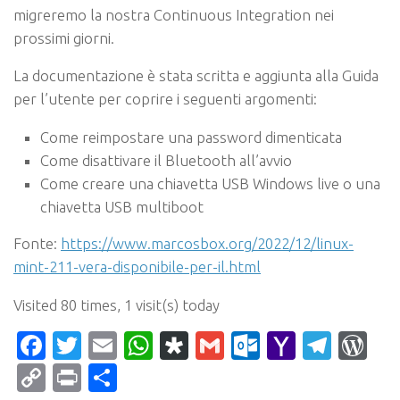
migreremo la nostra Continuous Integration nei
prossimi giorni.
La documentazione è stata scritta e aggiunta alla Guida
per l’utente per coprire i seguenti argomenti:
Come reimpostare una password dimenticata
Come disattivare il Bluetooth all’avvio
Come creare una chiavetta USB Windows live o una
chiavetta USB multiboot
Fonte:
https://www.marcosbox.org/2022/12/linux-
mint-211-vera-disponibile-per-il.html
Visited 80 times, 1 visit(s) today
Facebook
Twitter
Email
WhatsApp
Diaspora
Gmail
Outlook.c
Yahoo
Tele
Wo
Mail
Copy
Print
Condividi