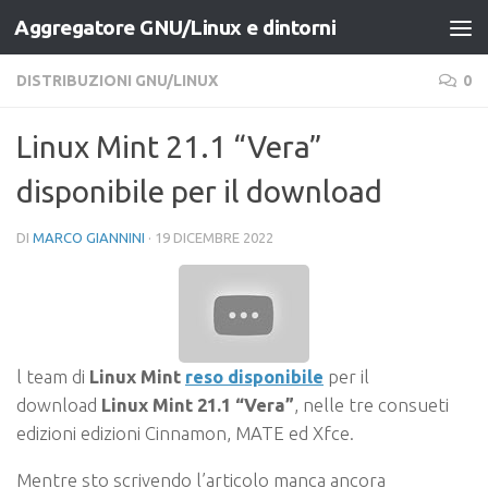
Aggregatore GNU/Linux e dintorni
Salta al contenuto
DISTRIBUZIONI GNU/LINUX
0
Linux Mint 21.1 “Vera”
disponibile per il download
DI
MARCO GIANNINI
·
19 DICEMBRE 2022
l team di
Linux Mint
reso disponibile
per il
download
Linux Mint 21.1 “Vera”
, nelle tre consueti
edizioni edizioni Cinnamon, MATE ed Xfce.
Mentre sto scrivendo l’articolo manca ancora