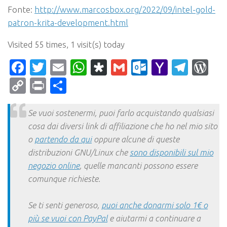
Fonte:
http://www.marcosbox.org/2022/09/intel-gold-
patron-krita-development.html
Visited 55 times, 1 visit(s) today
Facebook
Twitter
Email
WhatsApp
Diaspora
Gmail
Outlook.c
Yahoo
Tele
Wo
Mail
Copy
Print
Condividi
Link
Se vuoi sostenermi, puoi farlo acquistando qualsiasi
cosa dai diversi link di affiliazione che ho nel mio sito
o
partendo da qui
oppure alcune di queste
distribuzioni GNU/Linux che
sono disponibili sul mio
negozio online
, quelle mancanti possono essere
comunque richieste.
Se ti senti generoso,
puoi anche donarmi solo 1€ o
più se vuoi con PayPal
e aiutarmi a continuare a