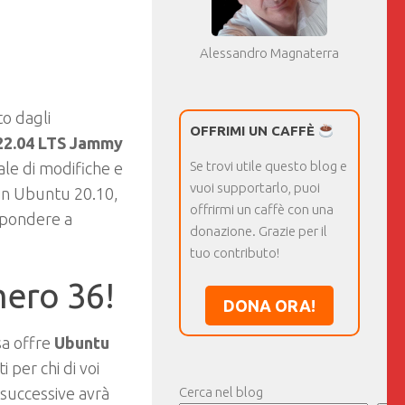
Alessandro Magnaterra
to dagli
OFFRIMI UN CAFFÈ
22.04 LTS Jammy
Se trovi utile questo blog e
ale di modifiche e
vuoi supportarlo, puoi
i in Ubuntu 20.10,
offrirmi un caffè con una
ispondere a
donazione. Grazie per il
tuo contributo!
mero 36!
DONA ORA!
sa offre
Ubuntu
 per chi di voi
 successive avrà
Cerca nel blog