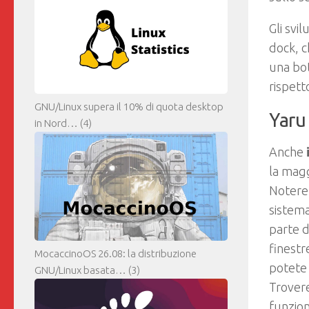
Gli sv
dock, c
una bot
rispett
GNU/Linux supera il 10% di quota desktop
Yaru
in Nord…
(4)
Anche
la magg
Noteret
sistema
parte d
finestr
MocaccinoOS 26.08: la distribuzione
potete 
GNU/Linux basata…
(3)
Trovere
funzion