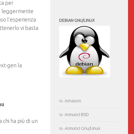
ta per
ge leggermente
aso l’esperienza
DEBIAN GNU/LINUX
tenerlo vi basta
ext-gen la
Amazon
nu
Annunci BSD
 chi ha più di un
Annunci Gnu/Linux