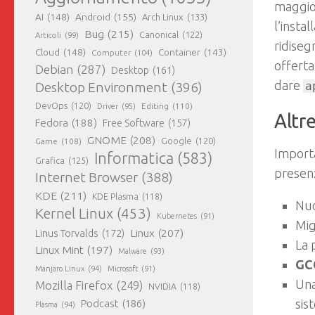
maggior
AI
(148)
Android
(155)
Arch Linux
(133)
l’insta
Bug
(215)
Canonical
(122)
Articoli
(99)
ridiseg
Cloud
(148)
Container
(143)
Computer
(104)
offert
Debian
(287)
Desktop
(161)
dare
Desktop Environment
(396)
a
DevOps
(120)
Editing
(110)
Driver
(95)
Altr
Fedora
(188)
Free Software
(157)
GNOME
(208)
Game
(108)
Google
(120)
Importa
Informatica
(583)
Grafica
(125)
presen
Internet Browser
(388)
KDE
(211)
KDE Plasma
(118)
Nuo
Kernel Linux
(453)
Kubernetes
(91)
Mig
Linux
(207)
Linus Torvalds
(172)
La 
Linux Mint
(197)
Malware
(93)
GC
Manjaro Linux
(94)
Microsoft
(91)
Un
Mozilla Firefox
(249)
NVIDIA
(118)
sis
Podcast
(186)
Plasma
(94)