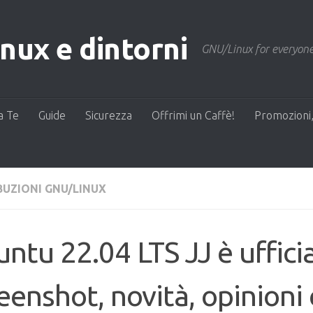
ux e dintorni
GNU/Linux for everyone
a Te
Guide
Sicurezza
Offrimi un Caffè!
Promozioni,
BUZIONI GNU/LINUX
ntu 22.04 LTS JJ è ufficia
eenshot, novità, opinioni