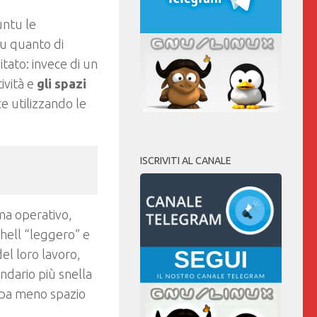
untu le
su quanto di
itato: invece di un
ività e
gli spazi
ce utilizzando le
ISCRIVITI AL CANALE
ma operativo,
hell “leggero” e
el loro lavoro,
dario più snella
upa meno spazio