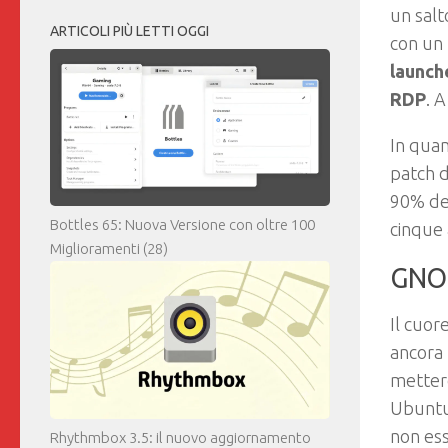
un salt
ARTICOLI PIÙ LETTI OGGI
con un
launch
RDP
. 
In quan
patch d
90% deg
Bottles 65: Nuova Versione con oltre 100
cinque 
Miglioramenti
(28)
GNO
Il cuor
ancora 
mette
Ubuntu 
non ess
Rhythmbox 3.5: il nuovo aggiornamento