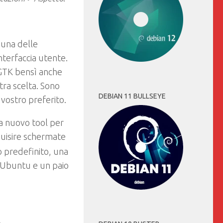
 una delle
interfaccia utente.
 GTK bensì anche
tra scelta. Sono
DEBIAN 11 BULLSEYE
l vostro preferito.
a nuovo tool per
uisire schermate
o predefinito, una
i Ubuntu e un paio