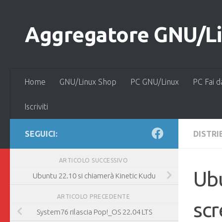
Salta al contenuto
Aggregatore GNU/Lin
Home
GNU/Linux Shop
PC GNU/Linux
PC Fai d
Iscriviti
SEGUICI:
DISTRI
ARTICOLO SUCCESSIVO
Ubu
Ubuntu 22.10 si chiamerà Kinetic Kudu
ARTICOLO PRECEDENTE
scr
System76 rilascia Pop!_OS 22.04 LTS