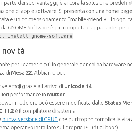
 parte dei suoi vantaggi, è ancora la soluzione predefini
llazione di app e software. Si presenta con una home pa
nata e un ridimensionamento “mobile-friendly”. In ogni c
a da GNOME Software è più completa e appagante, per ot
.
pt install gnome-software
e novità
nte per i gamer e più in generale per chi ha hardware n
za di
Mesa 22
. Abbiamo poi:
ve emoji grazie all’arrivo di
Unicode 14
liori performance in
Mutter
power mode ora può essere modificata dallo
Status Me
C 11.2
è il compilatore di sistema
a
nuova versione di GRUB
che purtroppo complica la vita a
tema operativo installato sul proprio PC (dual boot)