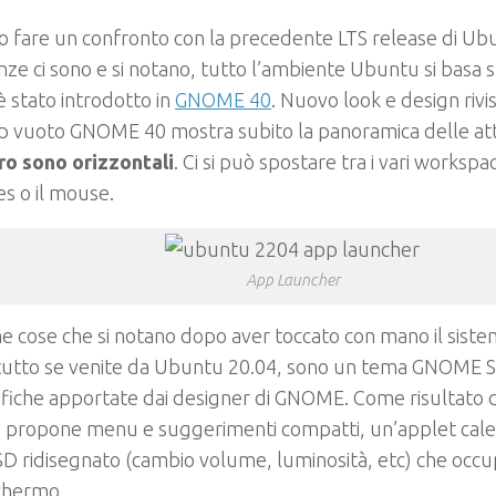
 fare un confronto con la precedente LTS release di Ub
nze ci sono e si notano, tutto l’ambiente Ubuntu si basa 
 stato introdotto in
GNOME 40
. Nuovo look e design rivis
p vuoto GNOME 40 mostra subito la panoramica delle att
ro sono orizzontali
. Ci si può spostare tra i vari workspa
s o il mouse.
App Launcher
e cose che si notano dopo aver toccato con mano il siste
tutto se venite da Ubuntu 20.04, sono un tema GNOME S
fiche apportate dai designer di GNOME. Come risultato d
propone menu e suggerimenti compatti, un’applet calen
D ridisegnato (cambio volume, luminosità, etc) che occ
chermo.