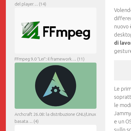
del player…
(14)
Volendo
differe
nuovo è
deskto
di lavo
gesture
FFmpeg 9.0 “Lei”: il framework…
(11)
Le prim
soprat
le modi
Jammy 
Archcraft 26.08: la distribuzione GNU/Linux
e un OS
basata…
(4)
sullo s