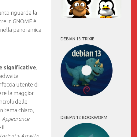
nto riguarda la
ntre in GNOME è
i nella panoramica
DEBIAN 13 TRIXIE
 significative
,
badwaita.
faccia utente di
ere la maggior
ntrolli delle
un tema chiaro,
DEBIAN 12 BOOKWORM
e
Appearance
.
il
tazioni > Aspetto
.