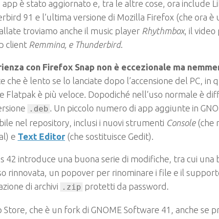
o app è stato aggiornato e, tra le altre cose, ora include L
bird 91 e l’ultima versione di Mozilla Firefox (che ora è
allate troviamo anche il music player
Rhythmbox
, il vide
p client
Remmina, e
Thunderbird
.
rienza con Firefox Snap non è eccezionale ma nemmen
e che è lento se lo lanciate dopo l’accensione del PC, in 
e Flatpak è più veloce. Dopodiché nell’uso normale è diffi
ersione
. Un piccolo numero di app aggiunte in GN
.deb
bile nel repository, inclusi i nuovi strumenti
Console
(che 
al) e
Text Editor
(che sostituisce Gedit).
s 42 introduce una buona serie di modifiche, tra cui una 
o rinnovata, un popover per rinominare i file e il support
azione di archivi
protetti da password.
.zip
 Store, che è un fork di GNOME Software 41, anche se pr