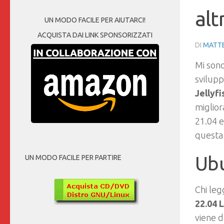
alt
UN MODO FACILE PER AIUTARCI!
ACQUISTA DAI LINK SPONSORIZZATI
DI
MATTE
Mi sono
svilupp
Jellyfi
miglior
21.04 e
questa 
Ubu
UN MODO FACILE PER PARTIRE
Chi leg
22.04 
viene 