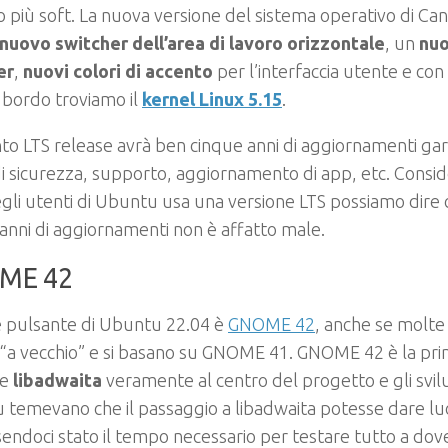
o più soft. La nuova versione del sistema operativo di Can
nuovo switcher dell’area di lavoro orizzontale
, un
nu
er
,
nuovi colori di accento
per l’interfaccia utente e con 
A bordo troviamo il
kernel Linux 5.15
.
to LTS release avrà ben cinque anni di aggiornamenti gara
i sicurezza, supporto, aggiornamento di app, etc. Consid
li utenti di Ubuntu usa una versione LTS possiamo dire 
anni di aggiornamenti non è affatto male.
ME 42
e pulsante di Ubuntu 22.04 è
GNOME 42
, anche se molte
“a vecchio” e si basano su GNOME 41. GNOME 42 è la pri
re
libadwaita
veramente al centro del progetto e gli svil
temevano che il passaggio a libadwaita potesse dare luog
endoci stato il tempo necessario per testare tutto a dov