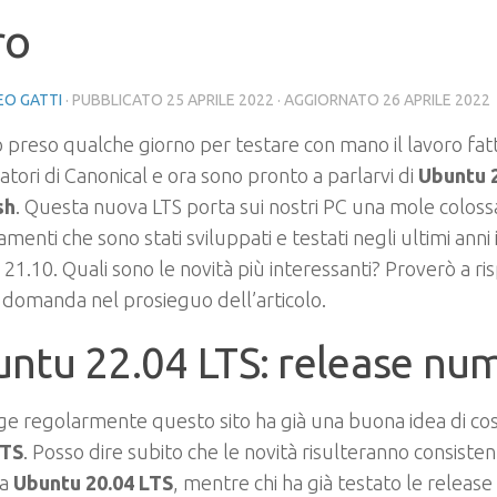
ro
O GATTI
· PUBBLICATO
25 APRILE 2022
· AGGIORNATO
26 APRILE 2022
 preso qualche giorno per testare con mano il lavoro fat
atori di Canonical e ora sono pronto a parlarvi di
Ubuntu 
sh
. Questa nuova LTS porta sui nostri PC una mole coloss
amenti che sono stati sviluppati e testati negli ultimi ann
 21.10. Quali sono le novità più interessanti? Proverò a r
domanda nel prosieguo dell’articolo.
ntu 22.04 LTS: release nu
ge regolarmente questo sito ha già una buona idea di co
LTS
. Posso dire subito che le novità risulteranno consistenti
da
Ubuntu 20.04 LTS
, mentre chi ha già testato le release