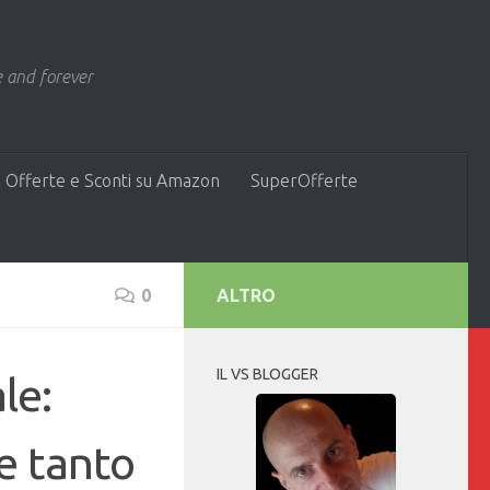
 and forever
 Offerte e Sconti su Amazon
SuperOfferte
0
ALTRO
IL VS BLOGGER
le:
 e tanto