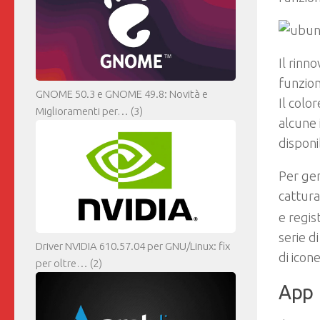
Il rinn
funzion
GNOME 50.3 e GNOME 49.8: Novità e
Il colo
Miglioramenti per…
(3)
alcune 
disponi
Per ge
cattura
e regis
serie d
Driver NVIDIA 610.57.04 per GNU/Linux: fix
di icon
per oltre…
(2)
App