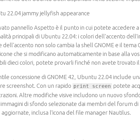
ovato pannello Aspetto è il punto in cui potete accedere a
alità principali di Ubuntu 22.04: i colori dell’accento dell’
re dell’accento non solo cambia la shell GNOME e il tema
icone che si modificano automaticamente in base alla vos
bili dieci colori, potete provarli finché non avete trovato i
ntile concessione di GNOME 42, Ubuntu 22.04 include un
re screenshot. Con un rapido
potete acq
print screen
trazioni. Altre modifiche visive includono un nuovo sfond
i immagini di sfondo selezionate dai membri del forum d
e aggiornate, inclusa l’icona del file manager Nautilus.