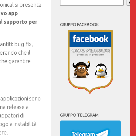
Cer
onical si presenta
ovo app
il
supporto per
GRUPPO FACEBOOK
ntiti: bug fix,
erando che il
che garantire
 applicazioni sono
ma release a
uppatori di
GRUPPO TELEGRAM
o a instabilità
ere.