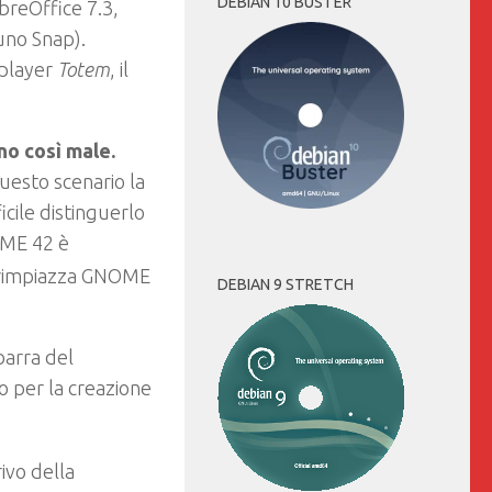
DEBIAN 10 BUSTER
ibreOffice 7.3,
 uno Snap).
o player
Totem
, il
o così male.
questo scenario la
cile distinguerlo
OME 42 è
rimpiazza GNOME
DEBIAN 9 STRETCH
barra del
o per la creazione
ivo della