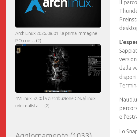
Il parc
Thunder
Preinst
deskto
Arch Linux 2026.08.01: la prima immagine
ISO con…
(2)
L’espe
Sappiat
version
dalla v
disponi
Termin
4MLinux 52.0: la distribuzione GNU/Linux
Nautilu
minimalista…
(2)
percors
e l’estr
Lo Snap
Aggiornamento
(1033)