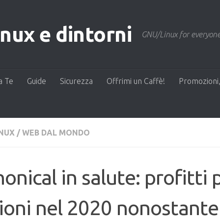
ux e dintorni
GNU/Linux for everyone
a Te
Guide
Sicurezza
Offrimi un Caffè!
Promozioni,
INUX
/
WEB DAL MONDO
onical in salute: profitti 
ioni nel 2020 nonostante 