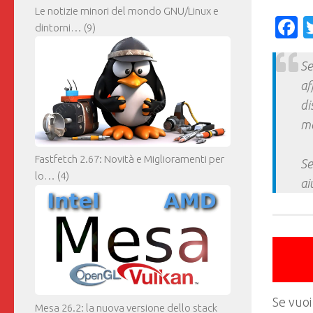
Le notizie minori del mondo GNU/Linux e
F
dintorni…
(9)
Se
af
di
ma
Fastfetch 2.67: Novità e Miglioramenti per
Se
lo…
(4)
ai
Se vuoi
Mesa 26.2: la nuova versione dello stack