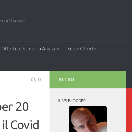
 and forever
 Offerte e Sconti su Amazon
SuperOfferte
0
ALTRO
IL VS BLOGGER
per 20
il Covid