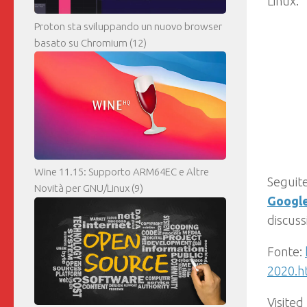
Linux.
Proton sta sviluppando un nuovo browser
basato su Chromium
(12)
Wine 11.15: Supporto ARM64EC e Altre
Seguite
Novità per GNU/Linux
(9)
Googl
discuss
Fonte:
2020.h
Visited