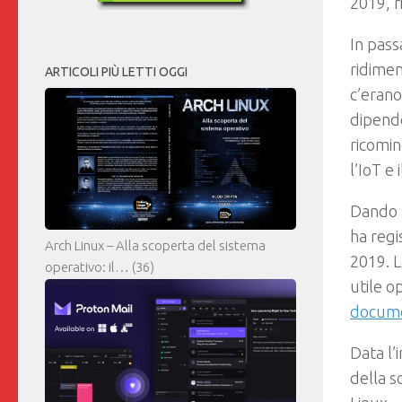
2019, r
In pass
ridimen
ARTICOLI PIÙ LETTI OGGI
c’erano
dipende
ricomin
l’IoT e
Dando u
ha regi
Arch Linux – Alla scoperta del sistema
2019. L
operativo: il…
(36)
utile op
docume
Data l’
della s