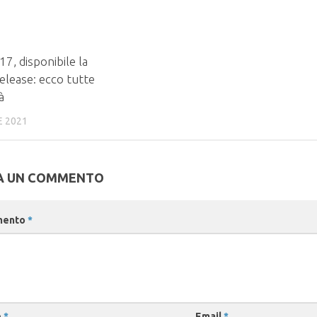
17, disponibile la
elease: ecco tutte
à
E 2021
A UN COMMENTO
mento
*
e
*
Email
*