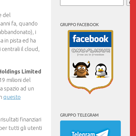
Cer
e del
 anni fa, quando
GRUPPO FACEBOOK
abbandonato), i
a in pista ed ha
centrali il cloud,
Holdings Limited
19 milioni del
cia spazio ad un
in
questo
GRUPPO TELEGRAM
sultati finanziari
r tutti gli utenti