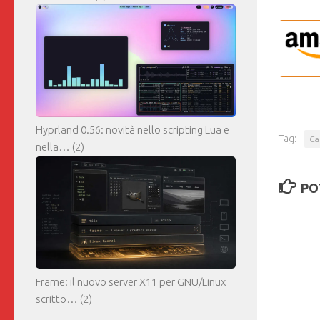
Hyprland 0.56: novità nello scripting Lua e
Tag:
Ca
nella…
(2)
PO
Frame: il nuovo server X11 per GNU/Linux
scritto…
(2)