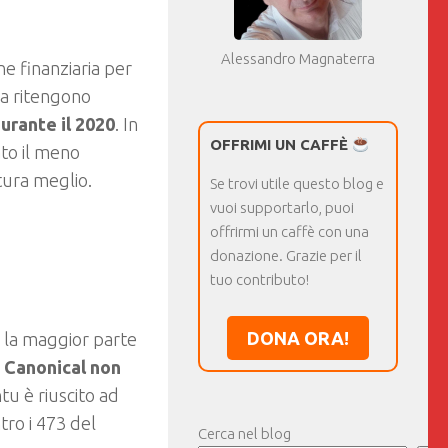
Alessandro Magnaterra
e finanziaria per
da ritengono
durante il 2020
. In
OFFRIMI UN CAFFÈ
ato il meno
tura meglio.
Se trovi utile questo blog e
vuoi supportarlo, puoi
offrirmi un caffè con una
donazione. Grazie per il
tuo contributo!
DONA ORA!
, la maggior parte
,
Canonical non
tu è riuscito ad
tro i 473 del
Cerca nel blog