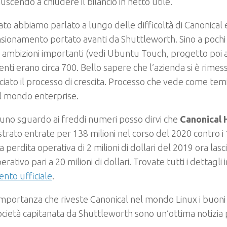
iuscendo a chiudere il bilancio in netto utile.
ato abbiamo parlato a lungo delle difficoltà di Canonical 
sionamento portato avanti da Shuttleworth. Sino a pochi
 ambizioni importanti (vedi Ubuntu Touch, progetto poi 
nti erano circa 700. Bello sapere che l’azienda si è rimess
ciato il processo di crescita. Processo che vede come temi 
 il mondo enterprise.
no sguardo ai freddi numeri posso dirvi che
Canonical 
strato entrate per 138 milioni nel corso del 2020 contro i 
a perdita operativa di 2 milioni di dollari del 2019 ora las
erativo pari a 20 milioni di dollari. Trovate tutti i dettagli 
nto ufficiale
.
importanza che riveste Canonical nel mondo Linux i buoni ri
ocietà capitanata da Shuttleworth sono un’ottima notizia pe