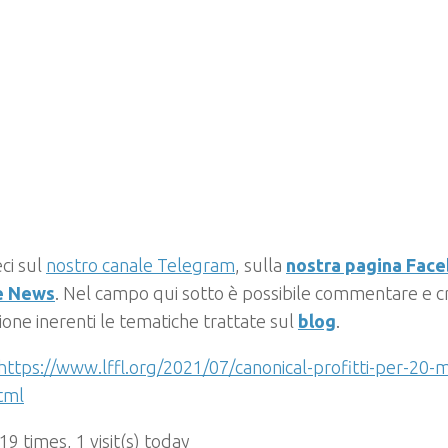
ci sul
nostro canale Telegram
, sulla
nostra pagina Fac
e News
. Nel campo qui sotto è possibile commentare e cr
ione inerenti le tematiche trattate sul
blog
.
https://www.lffl.org/2021/07/canonical-profitti-per-20-mi
tml
 19 times, 1 visit(s) today