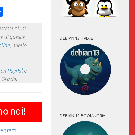
ess
y
int
Condividi
ersi link di
e di queste
DEBIAN 13 TRIXIE
nline
, quelle
con PayPal
e
 Grazie!
mo noi!
DEBIAN 12 BOOKWORM
elegram
.