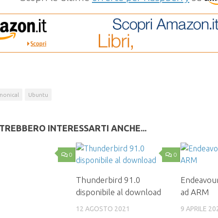
nonical
Ubuntu
TREBBERO INTERESSARTI ANCHE...
0
0
Thunderbird 91.0
Endeavour
disponibile al download
ad ARM
12 AGOSTO 2021
9 APRILE 20