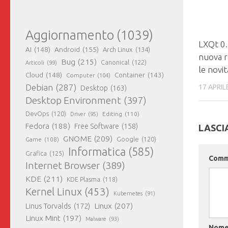
Aggiornamento
(1039)
LXQt 0.
AI
(148)
Android
(155)
Arch Linux
(134)
nuova r
Bug
(215)
Canonical
(122)
Articoli
(99)
le novit
Cloud
(148)
Container
(143)
Computer
(104)
Debian
(287)
17 APRIL
Desktop
(163)
Desktop Environment
(397)
DevOps
(120)
Editing
(110)
Driver
(95)
Fedora
(188)
Free Software
(158)
LASCI
GNOME
(209)
Game
(108)
Google
(120)
Informatica
(585)
Grafica
(125)
Com
Internet Browser
(389)
KDE
(211)
KDE Plasma
(118)
Kernel Linux
(453)
Kubernetes
(91)
Linux
(207)
Linus Torvalds
(172)
Linux Mint
(197)
Malware
(93)
Nom