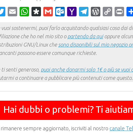
acebook
Twitter
Email
WhatsApp
Diaspora
Gmail
Outlook.com
Yahoo
Telegram
WordPr
Cop
Pr
Mail
Link
 vuoi sostenermi, puoi farlo acquistando qualsiasi cosa dai div
filiazione che ho nel mio sito o
partendo da qui
oppure alcun
stribuzioni GNU/Linux che
sono disponibili sul mio negozio o
ncanti possono essere comunque richieste.
 ti senti generoso,
puoi anche donarmi solo 1€ o più se vuoi 
utarmi a continuare a pubblicare più contenuti come questo.
Hai dubbi o problemi? Ti aiutia
 rimanere sempre aggiornato, iscriviti al nostro
canale T