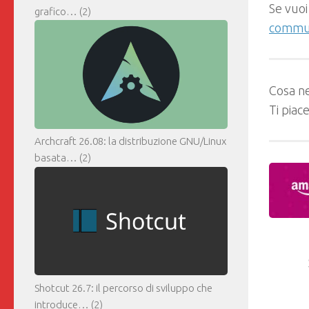
Se vuoi
grafico…
(2)
commun
Cosa ne
Ti piac
Archcraft 26.08: la distribuzione GNU/Linux
basata…
(2)
Shotcut 26.7: il percorso di sviluppo che
introduce…
(2)