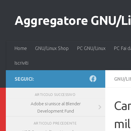
Salta al contenuto
Aggregatore GNU/Lin
Home
GNU/Linux Shop
PC GNU/Linux
PC Fai d
Iscriviti
SEGUICI:
GNU/L
ARTICOLO SUCCESSIVO
Can
Adobe si unisce al Blender
Development Fund
mil
ARTICOLO PRECEDENTE