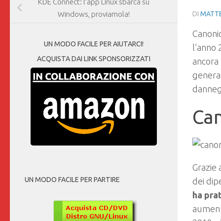
KDE Connect: l’app Linux sbarca su
DI
MATTE
Windows, proviamola!
Canonic
UN MODO FACILE PER AIUTARCI!
l’anno 
ACQUISTA DAI LINK SPONSORIZZATI
ancora
general
dannegg
Can
Grazie 
UN MODO FACILE PER PARTIRE
dei di
ha pra
aumenta