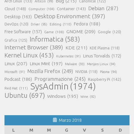
Bug
(215)
Arch Linux
(133)
Canonical
(122)
Articoli
(99)
Debian
(287)
Cloud
(148)
Container
(143)
Computer
(104)
Desktop Environment
(397)
Desktop
(163)
Fedora
(188)
DevOps
(120)
Editing
(110)
Driver
(95)
GNOME
(209)
Free Software
(157)
Game
(108)
Google
(120)
Informatica
(583)
Grafica
(125)
Internet Browser
(389)
KDE
(211)
KDE Plasma
(118)
Kernel Linux
(453)
Linus Torvalds
(172)
Kubernetes
(91)
Linux
(207)
Linux Mint
(197)
Malware
(93)
Manjaro Linux
(94)
Mozilla Firefox
(249)
NVIDIA
(118)
Microsoft
(91)
Plasma
(94)
Programmazione
(245)
Podcast
(186)
Raspberry Pi
(142)
SysAdmin
(1974)
Red Hat
(111)
Ubuntu
(697)
Windows
(195)
Wine
(92)
Marzo 2018
L
M
M
G
V
S
D