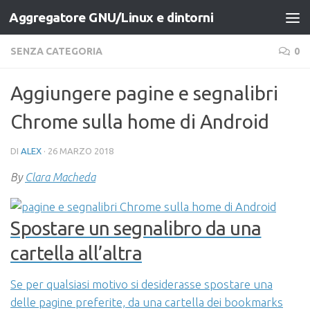
Aggregatore GNU/Linux e dintorni
Salta al contenuto
SENZA CATEGORIA
0
Aggiungere pagine e segnalibri
Chrome sulla home di Android
DI
ALEX
·
26 MARZO 2018
By
Clara Macheda
Spostare un segnalibro da una
cartella all’altra
Se per qualsiasi motivo si desiderasse spostare una
delle pagine preferite, da una cartella dei bookmarks