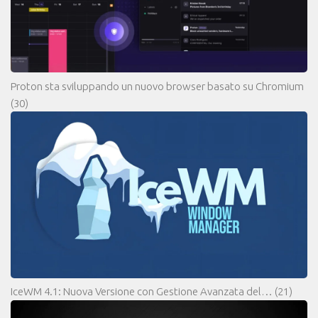
Proton sta sviluppando un nuovo browser basato su Chromium
(30)
IceWM 4.1: Nuova Versione con Gestione Avanzata del…
(21)