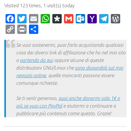
Visited 123 times, 1 visit(s) today
Facebook
Twitter
Email
WhatsApp
Diaspora
Gmail
Outlook.c
Yahoo
Tele
Wo
Mail
Copy
Print
Condividi
Link
Se vuoi sostenermi, puoi farlo acquistando qualsiasi
cosa dai diversi link di affiliazione che ho nel mio sito
o
partendo da qui
oppure alcune di queste
distribuzioni GNU/Linux che
sono disponibili sul mio
negozio online
, quelle mancanti possono essere
comunque richieste.
Se ti senti generoso,
puoi anche donarmi solo 1€ o
più se vuoi con PayPal
e aiutarmi a continuare a
pubblicare più contenuti come questo. Grazie!