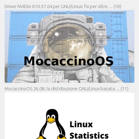
Driver NVIDIA 610.57.04 per GNU/Linux: fix per oltre…
(18)
MocaccinoOS 26.08: la distribuzione GNU/Linux basata…
(11)