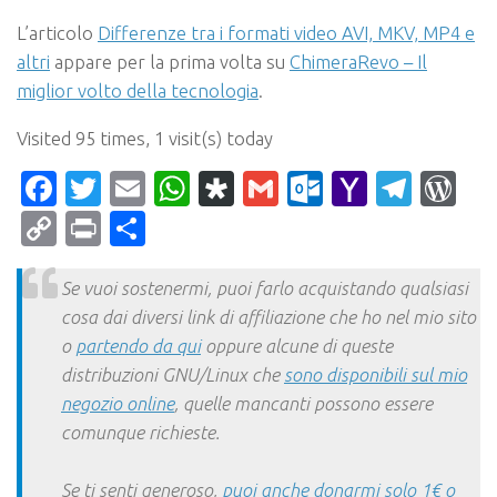
L’articolo
Differenze tra i formati video AVI, MKV, MP4 e
altri
appare per la prima volta su
ChimeraRevo – Il
miglior volto della tecnologia
.
Visited 95 times, 1 visit(s) today
Facebook
Twitter
Email
WhatsApp
Diaspora
Gmail
Outlook.c
Yahoo
Tele
Wo
Mail
Copy
Print
Condividi
Link
Se vuoi sostenermi, puoi farlo acquistando qualsiasi
cosa dai diversi link di affiliazione che ho nel mio sito
o
partendo da qui
oppure alcune di queste
distribuzioni GNU/Linux che
sono disponibili sul mio
negozio online
, quelle mancanti possono essere
comunque richieste.
Se ti senti generoso,
puoi anche donarmi solo 1€ o