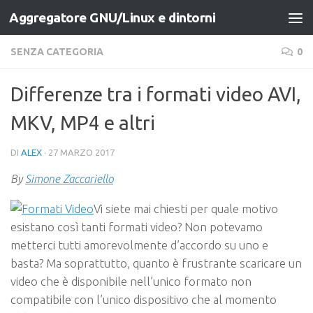
Aggregatore GNU/Linux e dintorni
Salta al contenuto
SENZA CATEGORIA
0
Differenze tra i formati video AVI,
MKV, MP4 e altri
DI
ALEX
·
27 MARZO 2017
By
Simone Zaccariello
Vi siete mai chiesti per quale motivo
esistano così tanti formati video? Non potevamo
metterci tutti amorevolmente d’accordo su uno e
basta? Ma soprattutto, quanto è frustrante scaricare un
video che è disponibile nell’unico formato non
compatibile con l’unico dispositivo che al momento