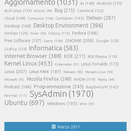
Aggiornamento
(1031)
AI
(148)
Android
(155)
Bug
(215)
Arch Linux
(133)
Canonical
(122)
Articoli
(99)
Debian
(287)
Cloud
(148)
Container
(143)
Computer
(104)
Desktop Environment
(396)
Desktop
(160)
Fedora
(188)
DevOps
(120)
Editing
(110)
Driver
(94)
GNOME
(208)
Free Software
(157)
Google
(120)
Game
(108)
Informatica
(583)
Grafica
(124)
Internet Browser
(388)
KDE
(211)
KDE Plasma
(118)
Kernel Linux
(453)
Linus Torvalds
(172)
Kubernetes
(91)
Linux
(207)
Linux Mint
(197)
Malware
(93)
Manjaro Linux
(94)
Mozilla Firefox
(249)
NVIDIA
(118)
Microsoft
(91)
Plasma
(94)
Programmazione
(245)
Podcast
(186)
Raspberry Pi
(142)
SysAdmin
(1970)
Red Hat
(111)
Ubuntu
(697)
Windows
(195)
Wine
(91)
Marzo 2017