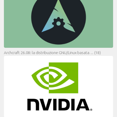
Archcraft 26.08: la distribuzione GNU/Linux basata…
(18)