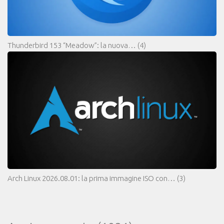
Thunderbird 153 “Meadow”: la nuova…
(4)
Arch Linux 2026.08.01: la prima immagine ISO con…
(3)