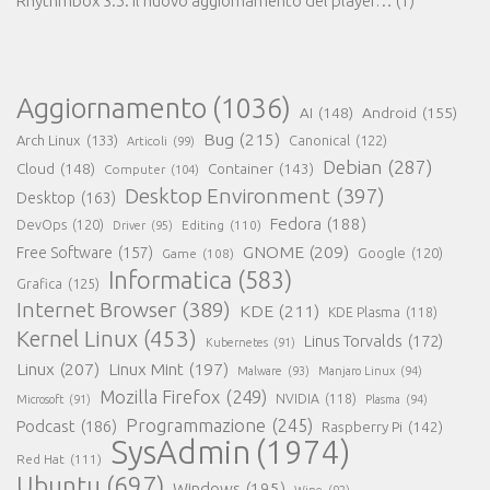
Rhythmbox 3.5: il nuovo aggiornamento del player…
(1)
Aggiornamento
(1036)
AI
(148)
Android
(155)
Bug
(215)
Arch Linux
(133)
Canonical
(122)
Articoli
(99)
Debian
(287)
Cloud
(148)
Container
(143)
Computer
(104)
Desktop Environment
(397)
Desktop
(163)
Fedora
(188)
DevOps
(120)
Editing
(110)
Driver
(95)
GNOME
(209)
Free Software
(157)
Game
(108)
Google
(120)
Informatica
(583)
Grafica
(125)
Internet Browser
(389)
KDE
(211)
KDE Plasma
(118)
Kernel Linux
(453)
Linus Torvalds
(172)
Kubernetes
(91)
Linux
(207)
Linux Mint
(197)
Malware
(93)
Manjaro Linux
(94)
Mozilla Firefox
(249)
NVIDIA
(118)
Microsoft
(91)
Plasma
(94)
Programmazione
(245)
Podcast
(186)
Raspberry Pi
(142)
SysAdmin
(1974)
Red Hat
(111)
Ubuntu
(697)
Windows
(195)