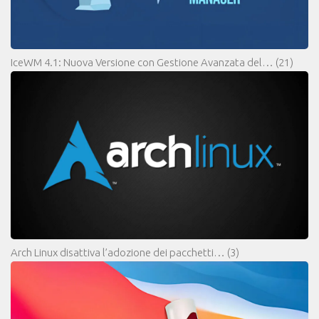
IceWM 4.1: Nuova Versione con Gestione Avanzata del…
(21)
Arch Linux disattiva l’adozione dei pacchetti…
(3)