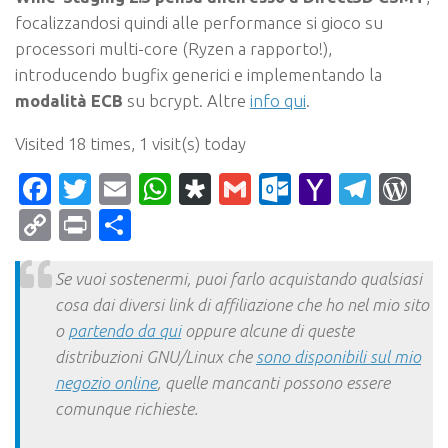
focalizzandosi quindi alle performance si gioco su
processori multi-core (Ryzen a rapporto!),
introducendo bugfix generici e implementando la
modalità ECB
su bcrypt. Altre
info qui
.
Visited 18 times, 1 visit(s) today
Facebook
Twitter
Email
WhatsApp
Diaspora
Gmail
Outlook.c
Yahoo
Tele
Wo
Mail
Copy
Print
Condividi
Link
Se vuoi sostenermi, puoi farlo acquistando qualsiasi
cosa dai diversi link di affiliazione che ho nel mio sito
o
partendo da qui
oppure alcune di queste
distribuzioni GNU/Linux che
sono disponibili sul mio
negozio online
, quelle mancanti possono essere
comunque richieste.