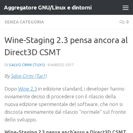
Aggregatore GNU/Linux e dintorni
Salta al contenuto
SENZA CATEGORIA
0
Wine-Staging 2.3 pensa ancora al
Direct3D CSMT
DI
SALVO CIRMI (TUX1)
·
8 MARZO 2017
By
Salvo Cirmi (Tux1)
Dopo
Wine 2.3
in edizione standard, i developer hanno
ovviamente deciso di procedere con il rilascio della
nuova edizione sperimentale del software, che non si
discosta minimamente dal rilascio “normale” sul fronte
dello sviluppo.
Wine-Staging 2.3 pensa anch’esso a Direct3D CSMT
,