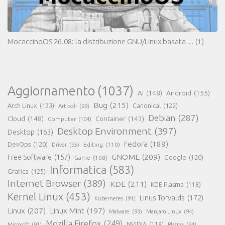
MocaccinoOS 26.08: la distribuzione GNU/Linux basata…
(1)
Aggiornamento
(1037)
AI
(148)
Android
(155)
Bug
(215)
Arch Linux
(133)
Canonical
(122)
Articoli
(99)
Debian
(287)
Cloud
(148)
Container
(143)
Computer
(104)
Desktop Environment
(397)
Desktop
(163)
Fedora
(188)
DevOps
(120)
Editing
(110)
Driver
(95)
GNOME
(209)
Free Software
(157)
Game
(108)
Google
(120)
Informatica
(583)
Grafica
(125)
Internet Browser
(389)
KDE
(211)
KDE Plasma
(118)
Kernel Linux
(453)
Linus Torvalds
(172)
Kubernetes
(91)
Linux
(207)
Linux Mint
(197)
Malware
(93)
Manjaro Linux
(94)
Mozilla Firefox
(249)
NVIDIA
(118)
Microsoft
(91)
Plasma
(94)