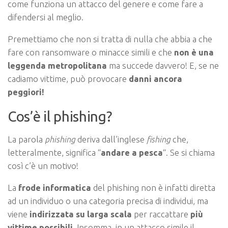
come funziona un attacco del genere e come fare a
difendersi al meglio.
Premettiamo che non si tratta di nulla che abbia a che
fare con ransomware o minacce simili e che
non è una
leggenda metropolitana
ma succede davvero! E, se ne
cadiamo vittime, può provocare
danni ancora
peggiori!
Cos’è il phishing?
La parola
phishing
deriva dall’inglese
fishing
che,
letteralmente, significa “
andare a pesca
“. Se si chiama
così c’è un motivo!
La
frode informatica
del phishing non è infatti diretta
ad un individuo o una categoria precisa di individui, ma
viene
indirizzata su larga scala
per raccattare
più
vittime possibili
. Insomma, in un attacco simile il