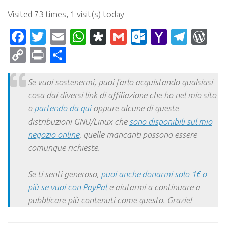
Visited 73 times, 1 visit(s) today
Facebook
Twitter
Email
WhatsApp
Diaspora
Gmail
Outlook.c
Yahoo
Tele
Wo
Mail
Copy
Print
Condividi
Link
Se vuoi sostenermi, puoi farlo acquistando qualsiasi
cosa dai diversi link di affiliazione che ho nel mio sito
o
partendo da qui
oppure alcune di queste
distribuzioni GNU/Linux che
sono disponibili sul mio
negozio online
, quelle mancanti possono essere
comunque richieste.
Se ti senti generoso,
puoi anche donarmi solo 1€ o
più se vuoi con PayPal
e aiutarmi a continuare a
pubblicare più contenuti come questo. Grazie!