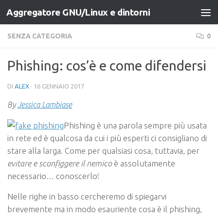
Aggregatore GNU/Linux e dintorni
Salta al contenuto
SENZA CATEGORIA
0
Phishing: cos’è e come difendersi
DI
ALEX
·
16 GENNAIO 2017
By
Jessica Lambiase
Phishing è una parola sempre più usata
in rete ed è qualcosa da cui i più esperti ci consigliano di
stare alla larga. Come per qualsiasi cosa, tuttavia, per
evitare e sconfiggere il nemico
è assolutamente
necessario… conoscerlo!
Nelle righe in basso cercheremo di spiegarvi
brevemente ma in modo esauriente cosa è il phishing,