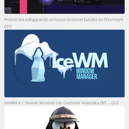
Proton sta sviluppando un nuovo browser basato su Chromium
(41)
IceWM 4.1: Nuova Versione con Gestione Avanzata del…
(22)