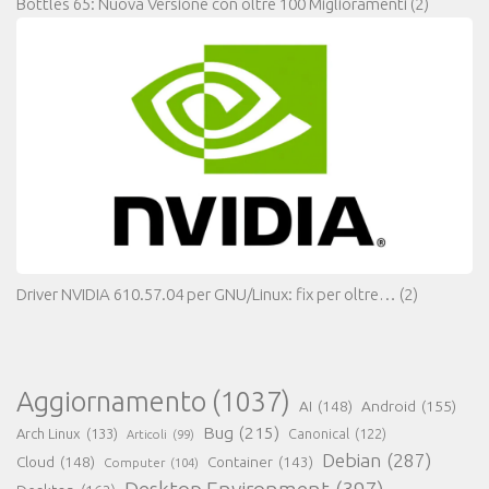
Bottles 65: Nuova Versione con oltre 100 Miglioramenti
(2)
Driver NVIDIA 610.57.04 per GNU/Linux: fix per oltre…
(2)
Aggiornamento
(1037)
AI
(148)
Android
(155)
Bug
(215)
Arch Linux
(133)
Canonical
(122)
Articoli
(99)
Debian
(287)
Cloud
(148)
Container
(143)
Computer
(104)