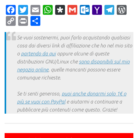
Facebook
Twitter
Email
WhatsApp
Diaspora
Gmail
Outlook.c
Yahoo
Tele
Wo
Mail
Copy
Print
Condividi
Link
Se vuoi sostenermi, puoi farlo acquistando qualsiasi
cosa dai diversi link di affiliazione che ho nel mio sito
o
partendo da qui
oppure alcune di queste
distribuzioni GNU/Linux che
sono disponibili sul mio
negozio online
, quelle mancanti possono essere
comunque richieste.
Se ti senti generoso,
puoi anche donarmi solo 1€ o
più se vuoi con PayPal
e aiutarmi a continuare a
pubblicare più contenuti come questo. Grazie!