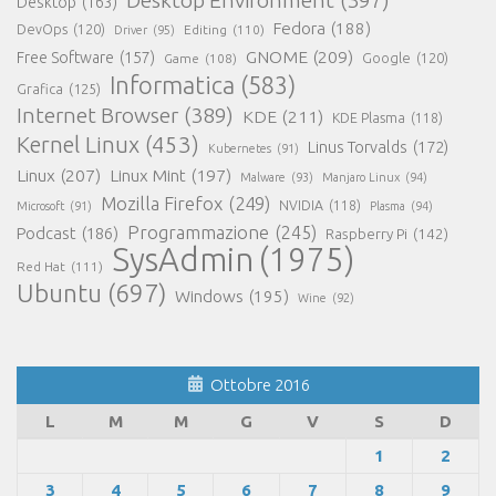
Desktop Environment
(397)
Desktop
(163)
Fedora
(188)
DevOps
(120)
Editing
(110)
Driver
(95)
GNOME
(209)
Free Software
(157)
Game
(108)
Google
(120)
Informatica
(583)
Grafica
(125)
Internet Browser
(389)
KDE
(211)
KDE Plasma
(118)
Kernel Linux
(453)
Linus Torvalds
(172)
Kubernetes
(91)
Linux
(207)
Linux Mint
(197)
Malware
(93)
Manjaro Linux
(94)
Mozilla Firefox
(249)
NVIDIA
(118)
Microsoft
(91)
Plasma
(94)
Programmazione
(245)
Podcast
(186)
Raspberry Pi
(142)
SysAdmin
(1975)
Red Hat
(111)
Ubuntu
(697)
Windows
(195)
Wine
(92)
Ottobre 2016
L
M
M
G
V
S
D
1
2
3
4
5
6
7
8
9