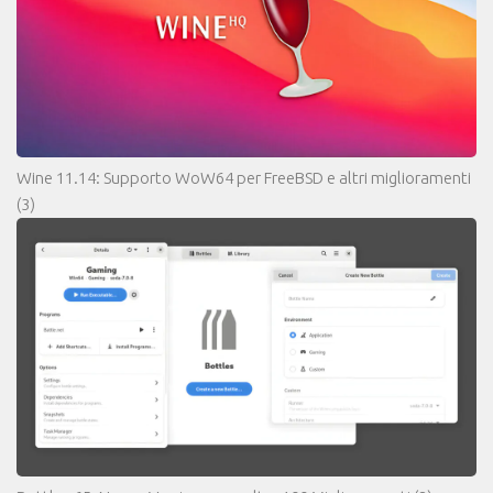
Wine 11.14: Supporto WoW64 per FreeBSD e altri miglioramenti
(3)