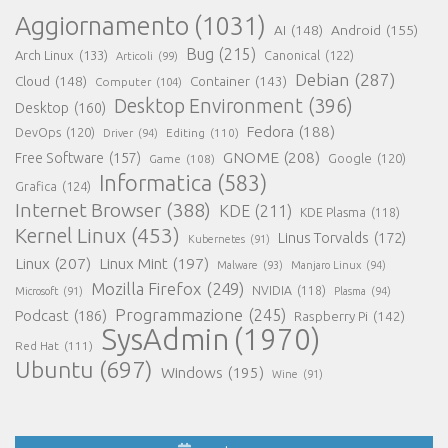
Aggiornamento
(1031)
AI
(148)
Android
(155)
Bug
(215)
Arch Linux
(133)
Canonical
(122)
Articoli
(99)
Debian
(287)
Cloud
(148)
Container
(143)
Computer
(104)
Desktop Environment
(396)
Desktop
(160)
Fedora
(188)
DevOps
(120)
Editing
(110)
Driver
(94)
GNOME
(208)
Free Software
(157)
Google
(120)
Game
(108)
Informatica
(583)
Grafica
(124)
Internet Browser
(388)
KDE
(211)
KDE Plasma
(118)
Kernel Linux
(453)
Linus Torvalds
(172)
Kubernetes
(91)
Linux
(207)
Linux Mint
(197)
Malware
(93)
Manjaro Linux
(94)
Mozilla Firefox
(249)
NVIDIA
(118)
Microsoft
(91)
Plasma
(94)
Programmazione
(245)
Podcast
(186)
Raspberry Pi
(142)
SysAdmin
(1970)
Red Hat
(111)
Ubuntu
(697)
Windows
(195)
Wine
(91)