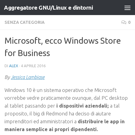
Aggregatore GNU/Linux e dintorni
Salta al contenuto
SENZA CATEGORIA
0
Microsoft, ecco Windows Store
for Business
DI
ALEX
·
4 APRILE 2016
By
Jessica Lambiase
Windows 10 è un sistema operativo che Microsoft
vorrebbe vedre praticamente ovunque, dal PC desktop
al tablet passando per
i dispositivi aziendali;
a tal
proposito, il big di Redmond ha deciso di aiutare
imprenditori ed amministratori a
distribuire le app in
maniera semplice ai propri dipendenti.