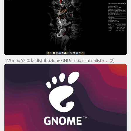
4MLinux 52.0: la distribuzione GNU/Linux minimalista…
(2)