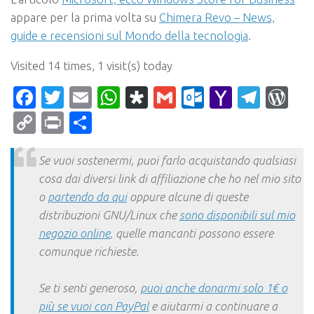
appare per la prima volta su
Chimera Revo – News,
guide e recensioni sul Mondo della tecnologia
.
Visited 14 times, 1 visit(s) today
Facebook
Twitter
Email
WhatsApp
Diaspora
Gmail
Outlook.c
Yahoo
Tele
Wo
Mail
Copy
Print
Condividi
Link
Se vuoi sostenermi, puoi farlo acquistando qualsiasi
cosa dai diversi link di affiliazione che ho nel mio sito
o
partendo da qui
oppure alcune di queste
distribuzioni GNU/Linux che
sono disponibili sul mio
negozio online
, quelle mancanti possono essere
comunque richieste.
Se ti senti generoso,
puoi anche donarmi solo 1€ o
più se vuoi con PayPal
e aiutarmi a continuare a