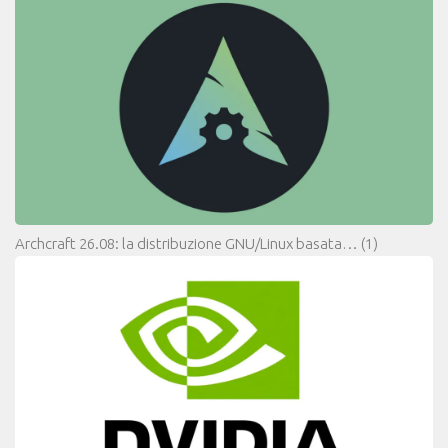
Archcraft 26.08: la distribuzione GNU/Linux basata…
(1)