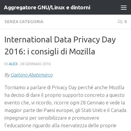
Aggregatore GNU/Linux e dintorni
Salta al contenuto
SENZA CATEGORIA
0
International Data Privacy Day
2016: i consigli di Mozilla
DI
ALEX
·
28 GENNAIO 2016
By
Gaetano Abatemarco
Torniamo a parlare di Privacy Day perché anche Mozilla
ha deciso di dare il proprio supporto concreto a questo
evento che, vi ricordo, ricorre ogni 28 Gennaio e vede la
maggior parte dei Paesi europei, gli Stati Uniti e il Canada
impegnarsi per sensibilizzare e promuovere
l’educazione riguardo alla riservatezza delle proprie