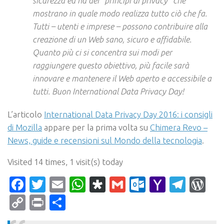
sicurezza ed ha dei “principi di privacy” che
mostrano in quale modo realizza tutto ciò che fa.
Tutti – utenti e imprese – possono contribuire alla
creazione di un Web sano, sicuro e affidabile.
Quanto più ci si concentra sui modi per
raggiungere questo obiettivo, più facile sarà
innovare e mantenere il Web aperto e accessibile a
tutti. Buon International Data Privacy Day!
L’articolo
International Data Privacy Day 2016: i consigli
di Mozilla
appare per la prima volta su
Chimera Revo –
News, guide e recensioni sul Mondo della tecnologia
.
Visited 14 times, 1 visit(s) today
Facebook
Twitter
Email
WhatsApp
Diaspora
Gmail
Outlook.c
Yahoo
Tele
Wo
Mail
Copy
Print
Condividi
Link