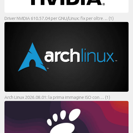
Driver NVIDIA 610.57.04 per GNU/Linux: fix per oltre…
(1)
Arch Linux 2026.08.01: la prima immagine ISO con…
(1)