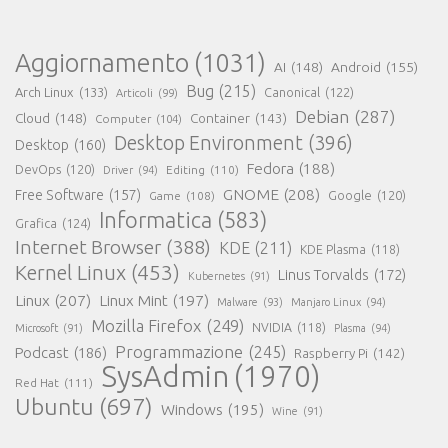
Aggiornamento
(1031)
AI
(148)
Android
(155)
Bug
(215)
Arch Linux
(133)
Canonical
(122)
Articoli
(99)
Debian
(287)
Cloud
(148)
Container
(143)
Computer
(104)
Desktop Environment
(396)
Desktop
(160)
Fedora
(188)
DevOps
(120)
Editing
(110)
Driver
(94)
GNOME
(208)
Free Software
(157)
Google
(120)
Game
(108)
Informatica
(583)
Grafica
(124)
Internet Browser
(388)
KDE
(211)
KDE Plasma
(118)
Kernel Linux
(453)
Linus Torvalds
(172)
Kubernetes
(91)
Linux
(207)
Linux Mint
(197)
Malware
(93)
Manjaro Linux
(94)
Mozilla Firefox
(249)
NVIDIA
(118)
Microsoft
(91)
Plasma
(94)
Programmazione
(245)
Podcast
(186)
Raspberry Pi
(142)
SysAdmin
(1970)
Red Hat
(111)
Ubuntu
(697)
Windows
(195)
Wine
(91)