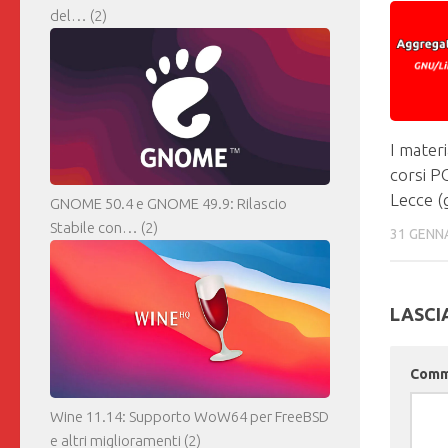
del…
(2)
I materia
corsi P
Lecce (
GNOME 50.4 e GNOME 49.9: Rilascio
Stabile con…
(2)
31 GENN
LASCI
Com
Wine 11.14: Supporto WoW64 per FreeBSD
e altri miglioramenti
(2)