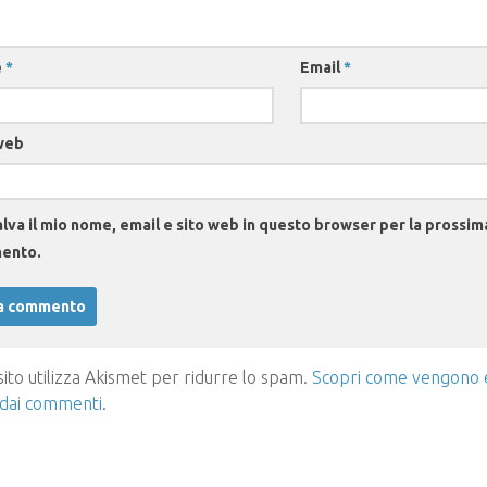
e
*
Email
*
web
lva il mio nome, email e sito web in questo browser per la prossim
ento.
ito utilizza Akismet per ridurre lo spam.
Scopri come vengono el
 dai commenti
.