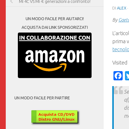
Mi 4C VS Mi 4: generazioni a confronto!
DI
ALEX
·
UN MODO FACILE PER AIUTARCI!
By
Gaet
ACQUISTA DAI LINK SPONSORIZZATI
L’artic
prima 
tecnol
Visited
F
Se
UN MODO FACILE PER PARTIRE
af
di
ma