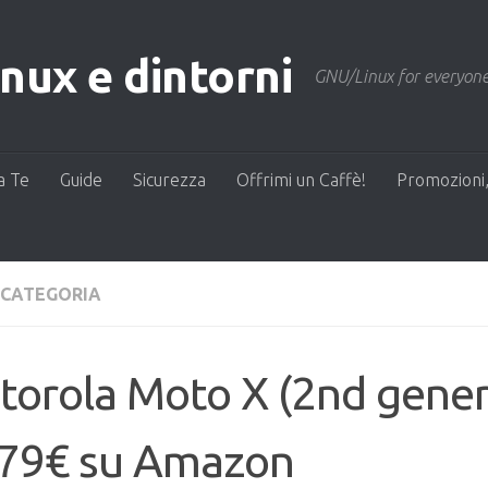
ux e dintorni
GNU/Linux for everyone
a Te
Guide
Sicurezza
Offrimi un Caffè!
Promozioni,
 CATEGORIA
torola Moto X (2nd gener
279€ su Amazon