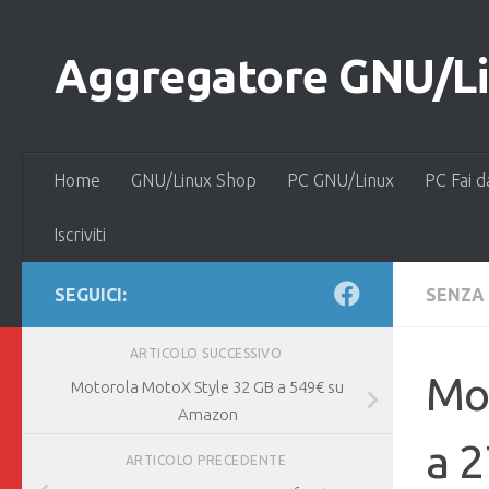
Salta al contenuto
Aggregatore GNU/Lin
Home
GNU/Linux Shop
PC GNU/Linux
PC Fai d
Iscriviti
SEGUICI:
SENZA
ARTICOLO SUCCESSIVO
Mo
Motorola MotoX Style 32 GB a 549€ su
Amazon
a 
ARTICOLO PRECEDENTE