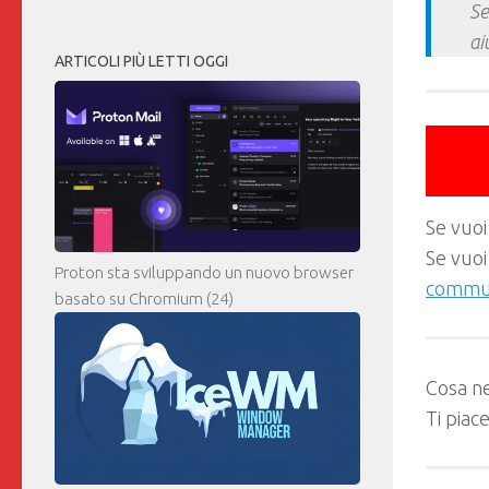
Se
ai
ARTICOLI PIÙ LETTI OGGI
Se vuoi
Se vuoi
Proton sta sviluppando un nuovo browser
commun
basato su Chromium
(24)
Cosa ne
Ti piac