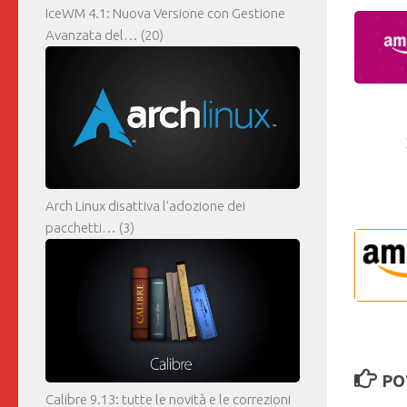
IceWM 4.1: Nuova Versione con Gestione
Avanzata del…
(20)
Arch Linux disattiva l’adozione dei
pacchetti…
(3)
PO
Calibre 9.13: tutte le novità e le correzioni