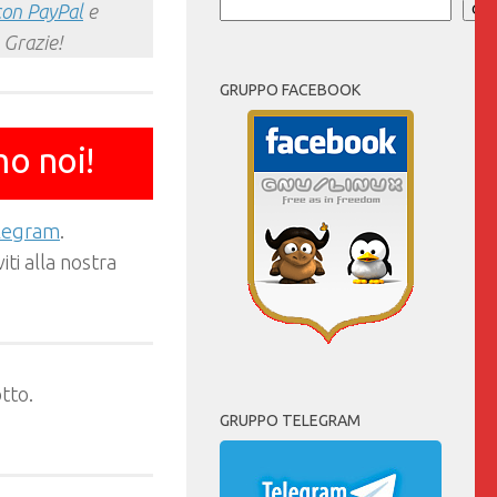
con PayPal
e
Cer
 Grazie!
GRUPPO FACEBOOK
mo noi!
elegram
.
ti alla nostra
tto.
GRUPPO TELEGRAM