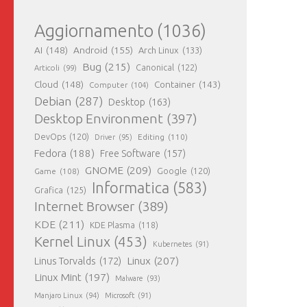
Aggiornamento
(1036)
AI
(148)
Android
(155)
Arch Linux
(133)
Bug
(215)
Canonical
(122)
Articoli
(99)
Cloud
(148)
Container
(143)
Computer
(104)
Debian
(287)
Desktop
(163)
Desktop Environment
(397)
DevOps
(120)
Editing
(110)
Driver
(95)
Fedora
(188)
Free Software
(157)
GNOME
(209)
Game
(108)
Google
(120)
Informatica
(583)
Grafica
(125)
Internet Browser
(389)
KDE
(211)
KDE Plasma
(118)
Kernel Linux
(453)
Kubernetes
(91)
Linux
(207)
Linus Torvalds
(172)
Linux Mint
(197)
Malware
(93)
Manjaro Linux
(94)
Microsoft
(91)