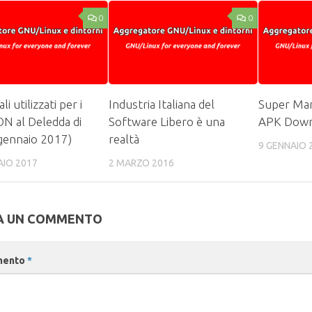
0
0
li utilizzati per i
Industria Italiana del
Super Mar
ON al Deledda di
Software Libero è una
APK Down
gennaio 2017)
realtà
9 GENNAIO 
AIO 2017
2 MARZO 2016
A UN COMMENTO
mento
*