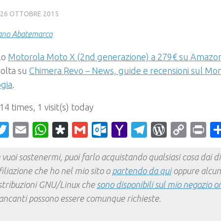
26 OTTOBRE 2015
ano Abatemarco
olo
Motorola Moto X (2nd generazione) a 279€ su Amazo
volta su
Chimera Revo – News, guide e recensioni sul Mo
ogia
.
 14 times, 1 visit(s) today
acebook
Twitter
Email
WhatsApp
Diaspora
Gmail
Outlook.com
Yahoo
Telegram
WordPr
Cop
Pr
Mail
Link
 vuoi sostenermi, puoi farlo acquistando qualsiasi cosa dai div
filiazione che ho nel mio sito o
partendo da qui
oppure alcun
stribuzioni GNU/Linux che
sono disponibili sul mio negozio o
ncanti possono essere comunque richieste.