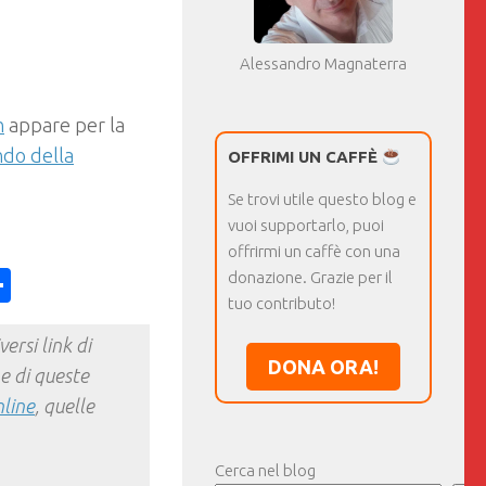
Alessandro Magnaterra
n
appare per la
ndo della
OFFRIMI UN CAFFÈ
Se trovi utile questo blog e
vuoi supportarlo, puoi
offrirmi un caffè con una
ess
y
int
Condividi
donazione. Grazie per il
tuo contributo!
ersi link di
DONA ORA!
e di queste
nline
, quelle
Cerca nel blog