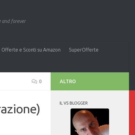
 and forever
 Offerte e Sconti su Amazon
SuperOfferte
0
ALTRO
IL VS BLOGGER
azione)