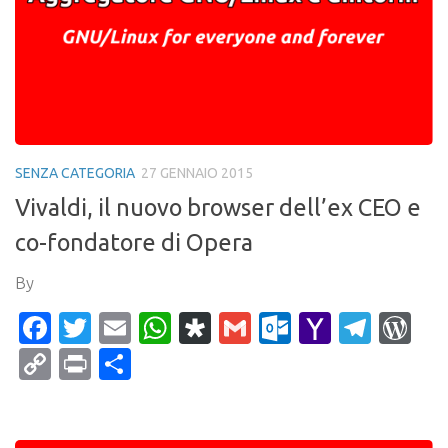
SENZA CATEGORIA
27 GENNAIO 2015
Vivaldi, il nuovo browser dell’ex CEO e
co-fondatore di Opera
By
Facebook
Twitter
Email
WhatsApp
Diaspora
Gmail
Outlook.c
Yahoo
Tele
Wo
Mail
Copy
Print
Condividi
Link