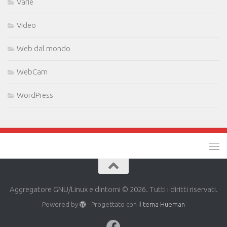
Varie
Video
Web dal mondo
WebCam
WordPress
Aggregatore GNU/Linux e dintorni © 2026. Tutti i diritti riservati.
Powered by
- Progettato con il
tema Hueman