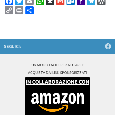
Facebook
Twitter
Email
WhatsApp
Diaspora
Gmail
Outlook.c
Yahoo
Tele
Wo
Mail
Copy
Print
Condividi
Link
SEGUICI:
UN MODO FACILE PER AIUTARCI!
ACQUISTA DAI LINK SPONSORIZZATI