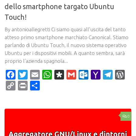
dello smartphone targato Ubuntu
Touch!
By antonioallegretti Ci siamo quasi all’uscita del tanto
atteso primo smartphone marchiato Canonical. Stiamo
parlando di Ubuntu Touch, il nuovo sistema operativo
Ubuntu per i dispositivi mobili. A quanto sembra, sarà
proprio l’azienda spagnola...
Facebook
Twitter
Email
WhatsApp
Diaspora
Gmail
Outlook.c
Yahoo
Tele
Wo
Mail
Copy
Print
Condividi
Link
0