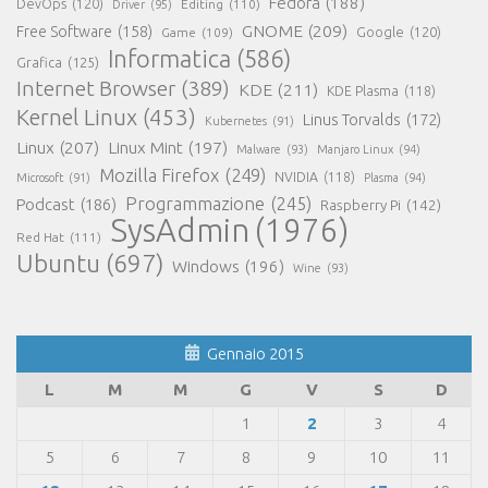
Fedora
(188)
DevOps
(120)
Editing
(110)
Driver
(95)
GNOME
(209)
Free Software
(158)
Game
(109)
Google
(120)
Informatica
(586)
Grafica
(125)
Internet Browser
(389)
KDE
(211)
KDE Plasma
(118)
Kernel Linux
(453)
Linus Torvalds
(172)
Kubernetes
(91)
Linux
(207)
Linux Mint
(197)
Malware
(93)
Manjaro Linux
(94)
Mozilla Firefox
(249)
NVIDIA
(118)
Microsoft
(91)
Plasma
(94)
Programmazione
(245)
Podcast
(186)
Raspberry Pi
(142)
SysAdmin
(1976)
Red Hat
(111)
Ubuntu
(697)
Windows
(196)
Wine
(93)
Gennaio 2015
L
M
M
G
V
S
D
1
2
3
4
5
6
7
8
9
10
11