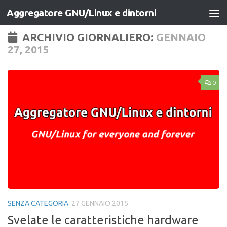
Aggregatore GNU/Linux e dintorni
Salta al contenuto
ARCHIVIO GIORNALIERO:
GENNAIO
27, 2015
0
SENZA CATEGORIA
27 GENNAIO 2015
Svelate le caratteristiche hardware