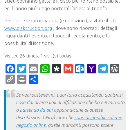
atleti dovranno gettare il disco piu’ lontano possibile,
ed il lancio piu’ lungo portera’ l’atleta al trionfo.
Per tutte le informazioni (e donazioni), visitate il sito
www.disktruction.org
, dove sono riportati i dettagli
riguardanti l’evento, il luogo, il regolamento, e la
possibilita’ di iscrizione.
Visited 26 times, 1 visit(s) today
Facebook
Twitter
Email
WhatsApp
Diaspora
Gmail
Outlook.c
Yahoo
Tele
Wo
Mail
Copy
Print
Condividi
Link
Se vuoi sostenermi, puoi farlo acquistando qualsiasi
cosa dai diversi link di affiliazione che ho nel mio sito
o
partendo da qui
oppure alcune di queste
distribuzioni GNU/Linux che
sono disponibili sul mio
negozio online
, quelle mancanti possono essere