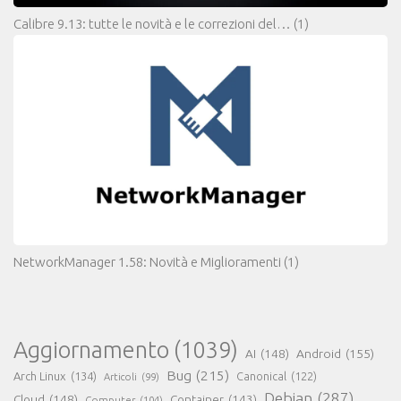
Calibre 9.13: tutte le novità e le correzioni del…
(1)
NetworkManager 1.58: Novità e Miglioramenti
(1)
Aggiornamento
(1039)
AI
(148)
Android
(155)
Bug
(215)
Arch Linux
(134)
Canonical
(122)
Articoli
(99)
Debian
(287)
Cloud
(148)
Container
(143)
Computer
(104)