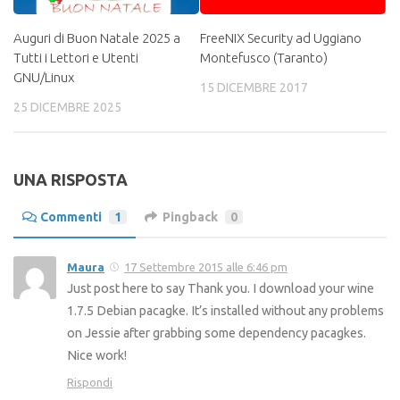
Auguri di Buon Natale 2025 a
FreeNIX Security ad Uggiano
Tutti i Lettori e Utenti
Montefusco (Taranto)
GNU/Linux
15 DICEMBRE 2017
25 DICEMBRE 2025
UNA RISPOSTA
Commenti
1
Pingback
0
Maura
17 Settembre 2015 alle 6:46 pm
Just post here to say Thank you. I download your wine
1.7.5 Debian pacagke. It’s installed without any problems
on Jessie after grabbing some dependency pacagkes.
Nice work!
Rispondi