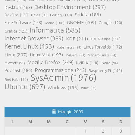
Desktop Environment
(397)
Desktop
(163)
Fedora
(188)
DevOps
(120)
Editing
(110)
Driver
(95)
GNOME
(209)
Free Software
(158)
Game
(108)
Google
(120)
Informatica
(585)
Grafica
(125)
Internet Browser
(389)
KDE
(211)
KDE Plasma
(118)
Kernel Linux
(453)
Linus Torvalds
(172)
Kubernetes
(91)
Linux
(207)
Linux Mint
(197)
Malware
(93)
Manjaro Linux
(94)
Mozilla Firefox
(249)
NVIDIA
(118)
Microsoft
(91)
Plasma
(94)
Programmazione
(245)
Podcast
(186)
Raspberry Pi
(142)
SysAdmin
(1976)
Red Hat
(111)
Ubuntu
(697)
Windows
(195)
Wine
(93)
Maggio 2009
L
M
M
G
V
S
D
1
2
3