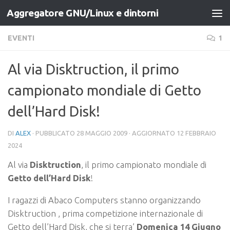
Aggregatore GNU/Linux e dintorni
Salta al contenuto
EVENTI
1
Al via Disktruction, il primo
campionato mondiale di Getto
dell’Hard Disk!
DI
ALEX
· PUBBLICATO
28 MAGGIO 2009
· AGGIORNATO
12 FEBBRAIO
2024
Al via
Disktruction
, il primo campionato mondiale di
Getto dell’Hard Disk
!
I ragazzi di Abaco Computers stanno organizzando
Disktruction , prima competizione internazionale di
Getto dell’Hard Disk, che si terra’
Domenica 14 Giugno