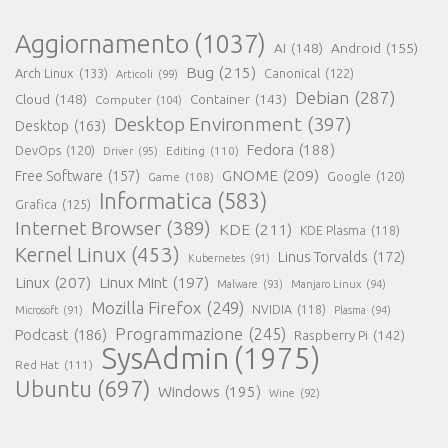
Aggiornamento
(1037)
AI
(148)
Android
(155)
Bug
(215)
Arch Linux
(133)
Canonical
(122)
Articoli
(99)
Debian
(287)
Cloud
(148)
Container
(143)
Computer
(104)
Desktop Environment
(397)
Desktop
(163)
Fedora
(188)
DevOps
(120)
Editing
(110)
Driver
(95)
GNOME
(209)
Free Software
(157)
Game
(108)
Google
(120)
Informatica
(583)
Grafica
(125)
Internet Browser
(389)
KDE
(211)
KDE Plasma
(118)
Kernel Linux
(453)
Linus Torvalds
(172)
Kubernetes
(91)
Linux
(207)
Linux Mint
(197)
Malware
(93)
Manjaro Linux
(94)
Mozilla Firefox
(249)
NVIDIA
(118)
Microsoft
(91)
Plasma
(94)
Programmazione
(245)
Podcast
(186)
Raspberry Pi
(142)
SysAdmin
(1975)
Red Hat
(111)
Ubuntu
(697)
Windows
(195)
Wine
(92)