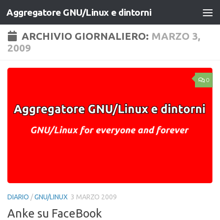
Aggregatore GNU/Linux e dintorni
Salta al contenuto
ARCHIVIO GIORNALIERO:
MARZO 3,
2009
0
DIARIO
/
GNU/LINUX
3 MARZO 2009
Anke su FaceBook