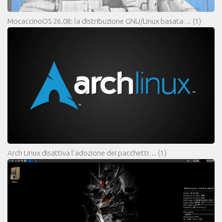
MocaccinoOS 26.08: la distribuzione GNU/Linux basata…
(1)
Arch Linux disattiva l’adozione dei pacchetti…
(1)