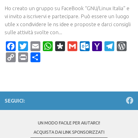
Ho creato un gruppo su FaceBook “GNU/Linux Italia” e
vi invito a iscrivervi e partecipare. Può essere un luogo
utile x condividere le ns idee e proposte e darci consigli
sulle attività svolte con...
Facebook
Twitter
Email
WhatsApp
Diaspora
Gmail
Outlook.c
Yahoo
Tele
Wo
Mail
Copy
Print
Condividi
Link
SEGUICI:
UN MODO FACILE PER AIUTARCI!
ACQUISTA DAI LINK SPONSORIZZATI