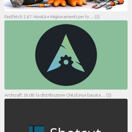
Fastfetch 2.67: Novità e Miglioramenti per lo…
(2)
Archcraft 26.08: la distribuzione GNU/Linux basata…
(2)