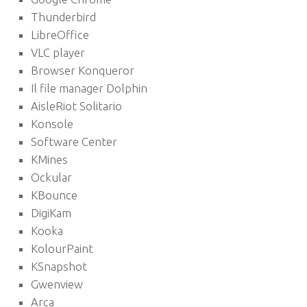
Thunderbird
LibreOffice
VLC player
Browser Konqueror
Il file manager Dolphin
AisleRiot Solitario
Konsole
Software Center
KMines
Ockular
KBounce
DigiKam
Kooka
KolourPaint
KSnapshot
Gwenview
Arca