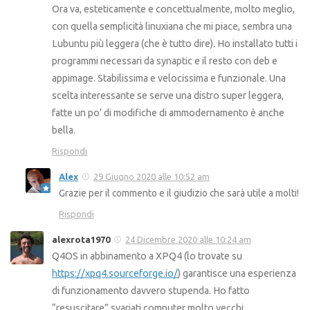
Ora va, esteticamente e concettualmente, molto meglio,
con quella semplicità linuxiana che mi piace, sembra una
Lubuntu più leggera (che è tutto dire). Ho installato tutti i
programmi necessari da synaptic e il resto con deb e
appimage. Stabilissima e velocissima e funzionale. Una
scelta interessante se serve una distro super leggera,
fatte un po’ di modifiche di ammodernamento è anche
bella.
Rispondi
Alex
29 Giugno 2020 alle 10:52 am
Grazie per il commento e il giudizio che sarà utile a molti!
Rispondi
alexrota1970
24 Dicembre 2020 alle 10:24 am
Q4OS in abbinamento a XPQ4 (lo trovate su
https://xpq4.sourceforge.io/
) garantisce una esperienza
di funzionamento davvero stupenda. Ho fatto
“resuscitare” svariati computer molto vecchi,