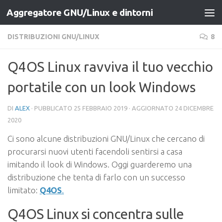
Aggregatore GNU/Linux e dintorni
Salta al contenuto
DISTRIBUZIONI GNU/LINUX
8
Q4OS Linux ravviva il tuo vecchio
portatile con un look Windows
DI
ALEX
· PUBBLICATO
25 FEBBRAIO 2019
· AGGIORNATO
24 DICEMBRE
2020
Ci sono alcune distribuzioni GNU/Linux che cercano di
procurarsi nuovi utenti facendoli sentirsi a casa
imitando il look di Windows. Oggi guarderemo una
distribuzione che tenta di farlo con un successo
limitato:
Q4OS
.
Q4OS Linux si concentra sulle