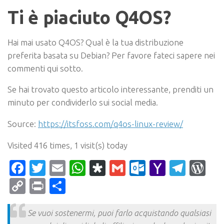
Ti è piaciuto Q4OS?
Hai mai usato Q4OS? Qual è la tua distribuzione
preferita basata su Debian? Per favore fateci sapere nei
commenti qui sotto.
Se hai trovato questo articolo interessante, prenditi un
minuto per condividerlo sui social media.
Source:
https://itsfoss.com/q4os-linux-review/
Visited 416 times, 1 visit(s) today
Facebook
Twitter
Email
WhatsApp
Diaspora
Gmail
Outlook.c
Yahoo
Tele
Wo
Mail
Copy
Print
Condividi
Link
Se vuoi sostenermi, puoi farlo acquistando qualsiasi