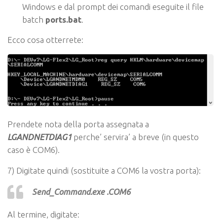
Windows e dal prompt dei comandi eseguite il file
batch
ports.bat
.
Ecco cosa otterrete:
Prendete nota della porta assegnata a
LGANDNETDIAG1
perche’ servira’ a breve (in questo
caso è COM6).
7) Digitate quindi (sostituite a COM6 la vostra porta):
Send_Command.exe .COM6
Al termine, digitate: