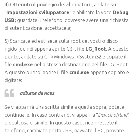
4) Ottenuto il privilegio di sviluppatore, andate su
“
Impostazioni sviluppatore
” e abilitate la voce
Debug
USB;
guardate
il telefono,
dovreste avere una richiesta
di autenticazione
, accettatela;
5
)
Scaricate ed estraete sulla root del vostro disco
rigido (quindi appena aprite C:) il file
LG_Root.
A questo
punto, andate su C:–>Windows–>System32 e copiate il
file
cmd.exe
nella stessa destinazione del file LG_Root.
A questo punto, aprite il file
cmd.exe
appena copiato e
digitate:
adb.exe devices
Se vi apparirà una scritta simile a quella sopra, potete
continuare. In caso contrario, vi apparirà “
Device offline
”
o qualcosa di simile. In questo caso, riconnettete il
telefono, cambiate porta USB, riavviate il PC, provate