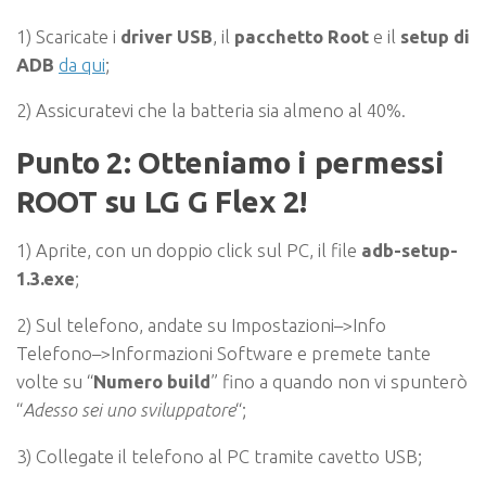
1) Scaricate i
driver USB
, il
pacchetto Root
e il
setup di
ADB
da qui
;
2) Assicuratevi che la batteria sia almeno al 40%.
Punto 2: Otteniamo i permessi
ROOT su LG G Flex 2!
1) Aprite, con un doppio click sul PC, il file
adb-setup-
1.3.exe
;
2) Sul telefono, andate su Impostazioni–>Info
Telefono–>Informazioni Software e premete tante
volte su “
Numero build
” fino a quando non vi spunterò
“
Adesso sei uno sviluppatore
“;
3) Collegate il telefono al PC tramite cavetto USB;