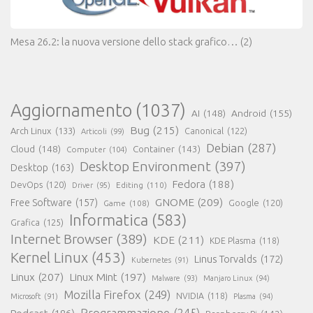
Mesa 26.2: la nuova versione dello stack grafico…
(2)
Aggiornamento
(1037)
AI
(148)
Android
(155)
Bug
(215)
Arch Linux
(133)
Canonical
(122)
Articoli
(99)
Debian
(287)
Cloud
(148)
Container
(143)
Computer
(104)
Desktop Environment
(397)
Desktop
(163)
Fedora
(188)
DevOps
(120)
Editing
(110)
Driver
(95)
GNOME
(209)
Free Software
(157)
Game
(108)
Google
(120)
Informatica
(583)
Grafica
(125)
Internet Browser
(389)
KDE
(211)
KDE Plasma
(118)
Kernel Linux
(453)
Linus Torvalds
(172)
Kubernetes
(91)
Linux
(207)
Linux Mint
(197)
Malware
(93)
Manjaro Linux
(94)
Mozilla Firefox
(249)
NVIDIA
(118)
Microsoft
(91)
Plasma
(94)
Programmazione
(245)