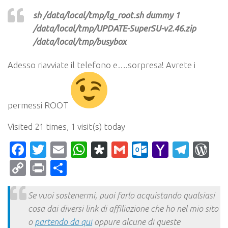
sh /data/local/tmp/lg_root.sh dummy 1
/data/local/tmp/UPDATE-SuperSU-v2.46.zip
/data/local/tmp/busybox
Adesso riavviate il telefono e….sorpresa! Avrete i
permessi ROOT
Visited 21 times, 1 visit(s) today
Facebook
Twitter
Email
WhatsApp
Diaspora
Gmail
Outlook.c
Yahoo
Tele
Wo
Mail
Copy
Print
Condividi
Link
Se vuoi sostenermi, puoi farlo acquistando qualsiasi
cosa dai diversi link di affiliazione che ho nel mio sito
o
partendo da qui
oppure alcune di queste