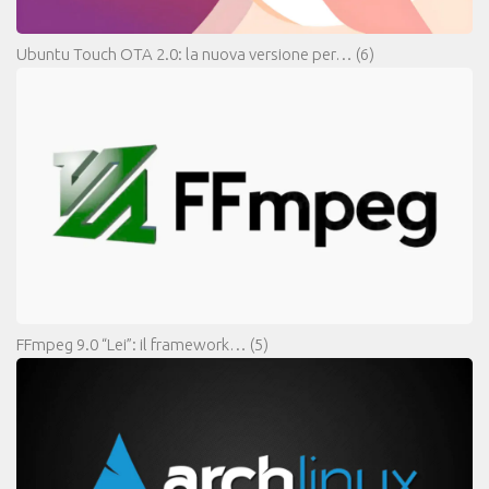
Ubuntu Touch OTA 2.0: la nuova versione per…
(6)
FFmpeg 9.0 “Lei”: il framework…
(5)