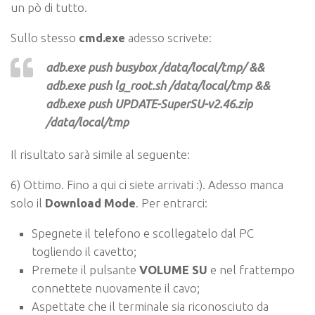
un pò di tutto.
Sullo stesso
cmd.exe
adesso scrivete:
adb.exe push busybox /data/local/tmp/ &&
adb.exe push lg_root.sh /data/local/tmp &&
adb.exe push UPDATE-SuperSU-v2.46.zip
/data/local/tmp
Il risultato sarà simile al seguente:
6) Ottimo. Fino a qui ci siete arrivati :). Adesso manca
solo il
Download Mode
. Per entrarci:
Spegnete il telefono e scollegatelo dal PC
togliendo il cavetto;
Premete il pulsante
VOLUME SU
e nel frattempo
connettete nuovamente il cavo;
Aspettate che il terminale sia riconosciuto da