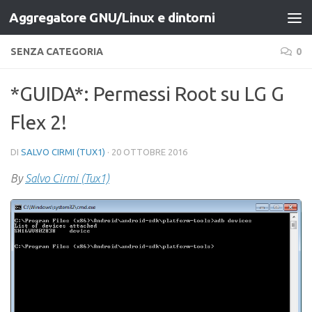
Aggregatore GNU/Linux e dintorni
Salta al contenuto
SENZA CATEGORIA
0
*GUIDA*: Permessi Root su LG G
Flex 2!
DI
SALVO CIRMI (TUX1)
·
20 OTTOBRE 2016
By
Salvo Cirmi (Tux1)