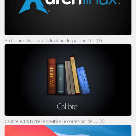
Arch Linux disattiva l’adozione dei pacchetti…
(5)
Calibre 9.13: tutte le novità e le correzioni del…
(4)