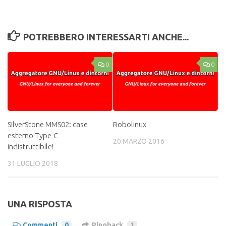
POTREBBERO INTERESSARTI ANCHE...
0
0
SilverStone MMS02: case
Robolinux
esterno Type-C
20 MARZO 2016
indistruttibile!
31 LUGLIO 2018
UNA RISPOSTA
Commenti
0
Pingback
1