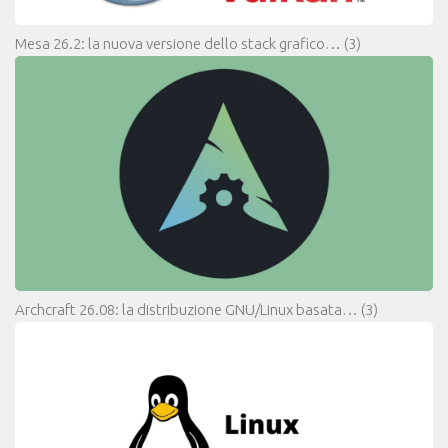
Mesa 26.2: la nuova versione dello stack grafico…
(3)
Archcraft 26.08: la distribuzione GNU/Linux basata…
(3)