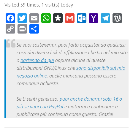
Visited 59 times, 1 visit(s) today
Facebook
Twitter
Email
WhatsApp
Diaspora
Gmail
Outlook.c
Yahoo
Tele
Wo
Mail
Copy
Print
Condividi
Link
Se vuoi sostenermi, puoi farlo acquistando qualsiasi
cosa dai diversi link di affiliazione che ho nel mio sito
o
partendo da qui
oppure alcune di queste
distribuzioni GNU/Linux che
sono disponibili sul mio
negozio online
, quelle mancanti possono essere
comunque richieste.
Se ti senti generoso,
puoi anche donarmi solo 1€ o
più se vuoi con PayPal
e aiutarmi a continuare a
pubblicare più contenuti come questo. Grazie!