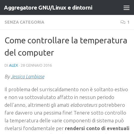
Aggregatore GNU/Linux e dintorni
Salta al contenuto
SENZA CATEGORIA
1
Come controllare la temperatura
del computer
DI
ALEX
·
28 GENNAIO 2016
By
Jessica Lambiase
Il problema del surriscaldamento non è soltanto estivo
e non va sottovalutato affatto in nessun periodo
dell’anno, altrimenti gli amati
elaborateurs
potrebbero
fare davvero una pessima fine! Tenere sotto controllo
la temperatura delle varie componenti di sistema può
rivelarsi fondamentale per
rendersi conto di eventuali