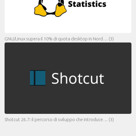
GNU/Linux supera il 10% di quota desktop in Nord…
(3)
Shotcut 26.7: il percorso di sviluppo che introduce…
(3)