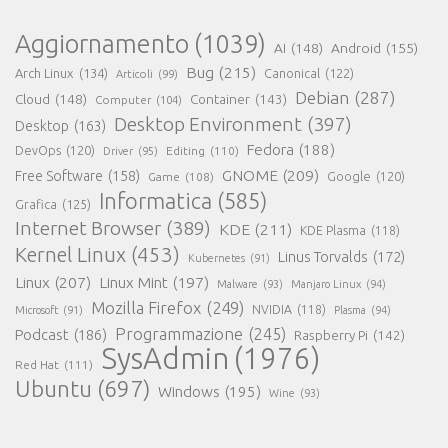
Aggiornamento
(1039)
AI
(148)
Android
(155)
Bug
(215)
Arch Linux
(134)
Canonical
(122)
Articoli
(99)
Debian
(287)
Cloud
(148)
Container
(143)
Computer
(104)
Desktop Environment
(397)
Desktop
(163)
Fedora
(188)
DevOps
(120)
Editing
(110)
Driver
(95)
GNOME
(209)
Free Software
(158)
Game
(108)
Google
(120)
Informatica
(585)
Grafica
(125)
Internet Browser
(389)
KDE
(211)
KDE Plasma
(118)
Kernel Linux
(453)
Linus Torvalds
(172)
Kubernetes
(91)
Linux
(207)
Linux Mint
(197)
Malware
(93)
Manjaro Linux
(94)
Mozilla Firefox
(249)
NVIDIA
(118)
Microsoft
(91)
Plasma
(94)
Programmazione
(245)
Podcast
(186)
Raspberry Pi
(142)
SysAdmin
(1976)
Red Hat
(111)
Ubuntu
(697)
Windows
(195)
Wine
(93)