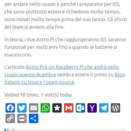
per andare nello spazio è perché i preparativi per ISS,
che sono piuttosto estesi e richiedono molto tempo,
sono iniziati molto tempo prima del suo lancio. Gli sforzi
del team si avviano alla fine.
In teoria, i due Astro Pi che raggiungeranno ISS saranno
funzionali per molti anni fino a quando le batterie si
esauriscono.
L’articolo
Astro Pi è un Raspberry Pi che andrà nello
spazio questo dicembre
sembra essere il primo su
Blog
italiano su linux e l’open-source
.
Visited 18 times, 1 visit(s) today
Facebook
Twitter
Email
WhatsApp
Diaspora
Gmail
Outlook.c
Yahoo
Tele
Wo
Mail
Copy
Print
Condividi
Link