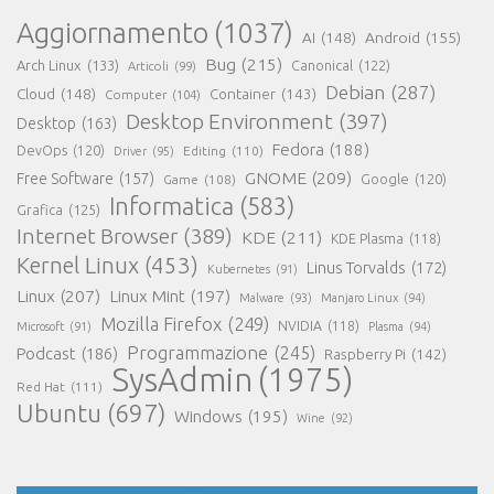
Aggiornamento
(1037)
AI
(148)
Android
(155)
Bug
(215)
Arch Linux
(133)
Canonical
(122)
Articoli
(99)
Debian
(287)
Cloud
(148)
Container
(143)
Computer
(104)
Desktop Environment
(397)
Desktop
(163)
Fedora
(188)
DevOps
(120)
Editing
(110)
Driver
(95)
GNOME
(209)
Free Software
(157)
Game
(108)
Google
(120)
Informatica
(583)
Grafica
(125)
Internet Browser
(389)
KDE
(211)
KDE Plasma
(118)
Kernel Linux
(453)
Linus Torvalds
(172)
Kubernetes
(91)
Linux
(207)
Linux Mint
(197)
Malware
(93)
Manjaro Linux
(94)
Mozilla Firefox
(249)
NVIDIA
(118)
Microsoft
(91)
Plasma
(94)
Programmazione
(245)
Podcast
(186)
Raspberry Pi
(142)
SysAdmin
(1975)
Red Hat
(111)
Ubuntu
(697)
Windows
(195)
Wine
(92)