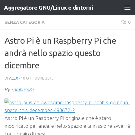
Aggregatore GNU/Linux e dintorni
Salta al contenuto
SENZA CATEGORIA
0
Astro Pi è un Raspberry Pi che
andrà nello spazio questo
dicembre
DI
ALEX
·
10 OTTOBRE 2015
By
Sambuca85
Astro Pi è un Raspberry Pi originale che è stato
modificato per andare nello spazio e la missione avverrà
tra un paio di mesi.